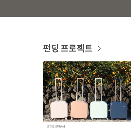
펀딩 프로젝트
훈이네만물상