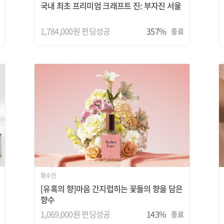
국내 최초 프리미엄 크래프트 진: 부자진 서울
1,784,000원 펀딩성공
357%
종료
황수진
[유혹의 향]마음 간지럽히는 꽃들의 향을 담은
향수
1,069,000원 펀딩성공
143%
종료