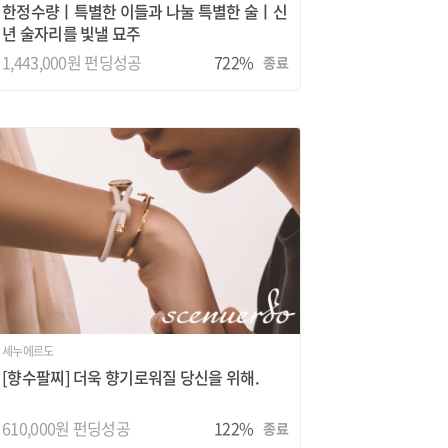
한정수량ㅣ특별한 이들과 나눌 특별한 술ㅣ신
년 술자리를 빛낼 묘주
1,443,000원 펀딩성공
722%
종료
세누에르도
[향수팔찌] 더욱 향기로워질 당신을 위해.
610,000원 펀딩성공
122%
종료