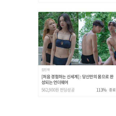
김민재
[처음 경험하는 신세계] : 당신만의 몸으로 완
성되는 언더웨어
562,900원 펀딩성공
113%
종료