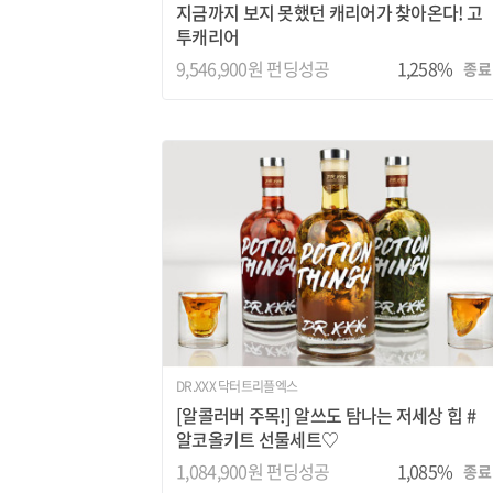
지금까지 보지 못했던 캐리어가 찾아온다! 고
투캐리어
9,546,900원 펀딩성공
1,258%
종료
DR.XXX 닥터트리플엑스
[알콜러버 주목!] 알쓰도 탐나는 저세상 힙 #
알코올키트 선물세트♡
1,084,900원 펀딩성공
1,085%
종료