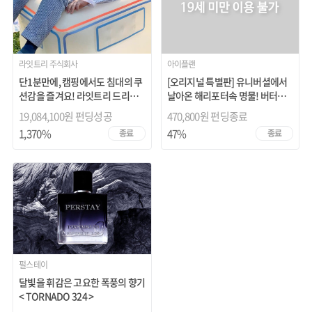
라잇트리 주식회사
아이플랜
단1분만에, 캠핑에서도 침대의 쿠
[오리지널 특별판] 유니버셜에서
션감을 즐겨요! 라잇트리 드리미
날아온 해리포터속 명물! 버터비
쇼파!
어!!
19,084,100원 펀딩성공
470,800원
펀딩종료
1,370%
47%
종료
종료
펄스테이
달빛을 휘감은 고요한 폭풍의 향기
< TORNADO 324 >