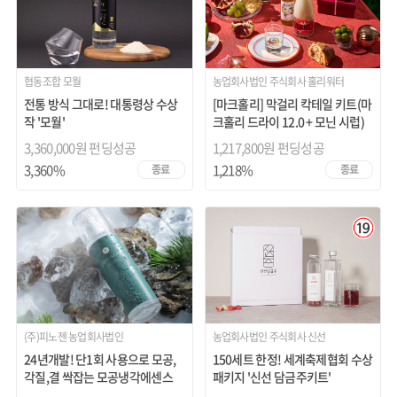
협동조합 모월
농업회사법인 주식회사 홀리워터
전통 방식 그대로! 대통령상 수상
[마크홀리] 막걸리 칵테일 키트(마
작 '모월'
크홀리 드라이 12.0 + 모닌 시럽)
3,360,000원 펀딩성공
1,217,800원 펀딩성공
3,360%
1,218%
종료
종료
(주)피노젠 농업회사법인
농업회사법인 주식회사 신선
24년개발! 단1회 사용으로 모공,
150세트 한정! 세계축제협회 수상
각질,결 싹잡는 모공냉각에센스
패키지 '신선 담금주키트'