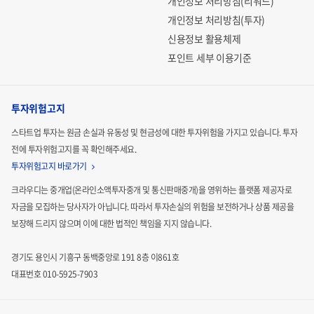
개인정보 처리방침(리워드)
개인정보 처리방침(투자)
신용정보 활용체제
포인트 세부 이용기준
투자위험고지
스타트업 투자는 원금 손실과 유동성 및 현금성에 대한 투자위험을 가지고 있습니다.
투자
전에 투자위험고지를 꼭 확인해주세요.
투자위험고지 바로가기
크라우디는 중개업(온라인소액투자중개 및 통신판매중개)을 영위하는 플랫폼 제공자로
자금을 모집하는
당사자가 아닙니다. 따라서 투자손실의 위험을 보전하거나 상품 제공을
보장해 드리지 않으며 이에 대한 법적인
책임을 지지 않습니다.
경기도 용인시 기흥구 동백중앙로 191 8층 이861호
대표번호 010-5925-7903