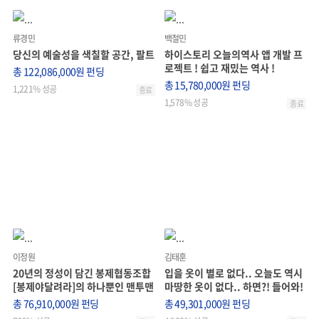
류경민
백철민
당신의 예술성을 색칠할 공간, 팔트
하이스토리 오늘의역사 앱 개발 프
로젝트 ! 쉽고 재밌는 역사 !
총 122,086,000원 펀딩
총 15,780,000원 펀딩
1,221% 성공
종료
1,578% 성공
종료
이정원
김태훈
20년의 정성이 담긴 봉제협동조합
입을 옷이 별로 없다.. 오늘도 역시
[봉제야달려라]의 하나뿐인 맨투맨
마땅한 옷이 없다.. 하면?! 들어와!
총 76,910,000원 펀딩
총 49,301,000원 펀딩