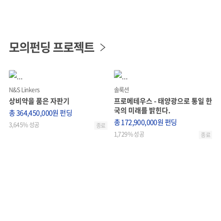
모의펀딩 프로젝트
N&S Linkers
솔룩션
상비약을 품은 자판기
프로메테우스 - 태양광으로 통일 한
국의 미래를 밝힌다.
총 364,450,000원 펀딩
총 172,900,000원 펀딩
3,645% 성공
종료
1,729% 성공
종료