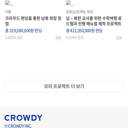
다울
공공(公共)하는 청년
크라우드 펀딩을 통한 남북 희망 창
남‧북한 교사를 위한 수학여행 로
업
드맵과 진행 매뉴얼 제작 프로젝트
총 319,500,000원 펀딩
총 411,350,000원 펀딩
3,195% 성공
4,114% 성공
종료
종료
모의 프로젝트 더 보기
© CROWDY INC.