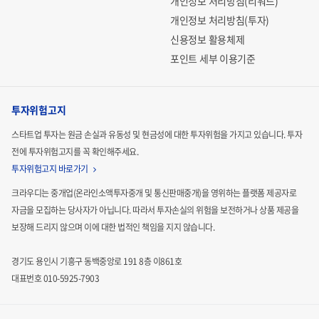
개인정보 처리방침(리워드)
개인정보 처리방침(투자)
신용정보 활용체제
포인트 세부 이용기준
투자위험고지
스타트업 투자는 원금 손실과 유동성 및 현금성에 대한 투자위험을 가지고 있습니다.
투자
전에 투자위험고지를 꼭 확인해주세요.
투자위험고지 바로가기
크라우디는 중개업(온라인소액투자중개 및 통신판매중개)을 영위하는 플랫폼 제공자로
자금을 모집하는
당사자가 아닙니다. 따라서 투자손실의 위험을 보전하거나 상품 제공을
보장해 드리지 않으며 이에 대한 법적인
책임을 지지 않습니다.
경기도 용인시 기흥구 동백중앙로 191 8층 이861호
대표번호 010-5925-7903