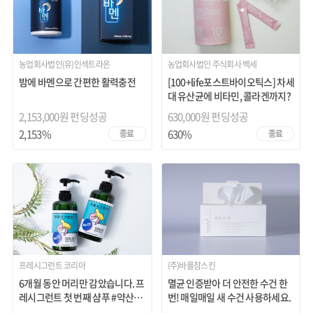
농업회사법인(유)인섹트라온
농업회사법인 주식회사 백세
밤에 바멘으로 간편한 활력충전
[100+life포스트바이오틱스] 차세
대 유산균에 비타민, 콜라겐까지?
2,153,000원 펀딩성공
630,000원 펀딩성공
2,153%
630%
종료
종료
프레시그런트 코리아
(주)바를참스킨
6개월 동안 머리만 감았습니다. 프
멸균 인증받아 더 안전한 수건 한
레시그런트 첫 번째 샴푸 #약산성
번! 매일매일 새 수건 사용하세요.
샴푸