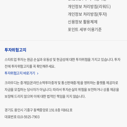
개인정보 처리방침(리워드)
개인정보 처리방침(투자)
신용정보 활용체제
포인트 세부 이용기준
투자위험고지
스타트업 투자는 원금 손실과 유동성 및 현금성에 대한 투자위험을 가지고 있습니다.
투자
전에 투자위험고지를 꼭 확인해주세요.
투자위험고지 바로가기
크라우디는 중개업(온라인소액투자중개 및 통신판매중개)을 영위하는 플랫폼 제공자로
자금을 모집하는
당사자가 아닙니다. 따라서 투자손실의 위험을 보전하거나 상품 제공을
보장해 드리지 않으며 이에 대한 법적인
책임을 지지 않습니다.
경기도 용인시 기흥구 동백중앙로 191 8층 이861호
대표번호 010-5925-7903