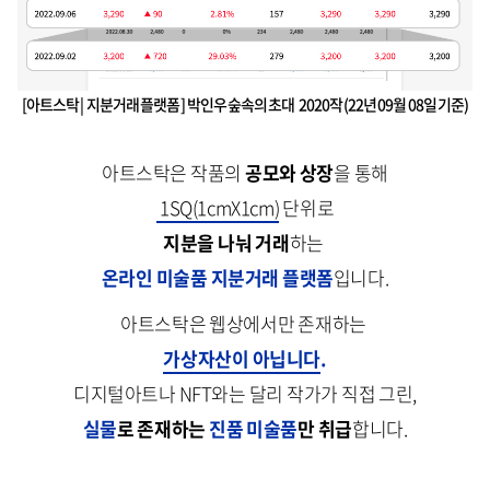
[아트스탁 | 지분거래 플랫폼 ] 박인우 숲속의 초대 2020작 (22년 09월 08일 기준)
아트스탁은 작품의
공모와 상장
을 통해
1SQ(1cmX1cm)
단위로
지분을 나눠 거래
하는
온라인 미술품 지분거래 플랫폼
입니다.
아트스탁은 웹상에서만 존재하는
가상자산이 아닙니다
.
디지털아트나 NFT와는 달리 작가가 직접 그린,
실물
로 존재하는
진품 미술품
만 취급
합니다.