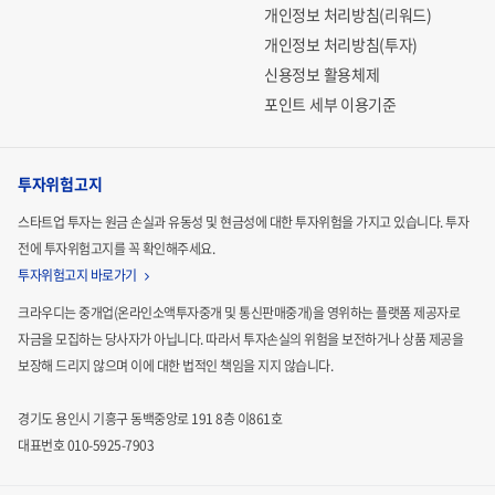
개인정보 처리방침(리워드)
개인정보 처리방침(투자)
신용정보 활용체제
포인트 세부 이용기준
투자위험고지
스타트업 투자는 원금 손실과 유동성 및 현금성에 대한 투자위험을 가지고 있습니다.
투자
전에 투자위험고지를 꼭 확인해주세요.
투자위험고지 바로가기
크라우디는 중개업(온라인소액투자중개 및 통신판매중개)을 영위하는 플랫폼 제공자로
자금을 모집하는
당사자가 아닙니다. 따라서 투자손실의 위험을 보전하거나 상품 제공을
보장해 드리지 않으며 이에 대한 법적인
책임을 지지 않습니다.
경기도 용인시 기흥구 동백중앙로 191 8층 이861호
대표번호 010-5925-7903