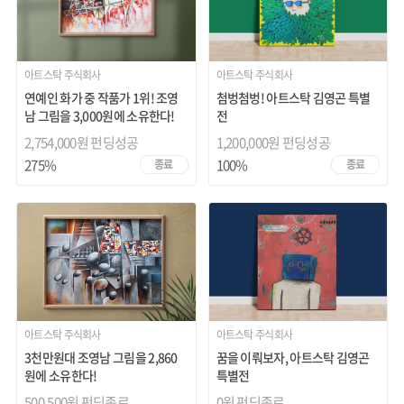
아트스탁 주식회사
아트스탁 주식회사
연예인 화가 중 작품가 1위! 조영
첨벙첨벙! 아트스탁 김영곤 특별
남 그림을 3,000원에 소유한다!
전
2,754,000원 펀딩성공
1,200,000원 펀딩성공
275%
100%
종료
종료
아트스탁 주식회사
아트스탁 주식회사
3천만원대 조영남 그림을 2,860
꿈을 이뤄보자, 아트스탁 김영곤
원에 소유한다!
특별전
500,500원
펀딩종료
0원
펀딩종료