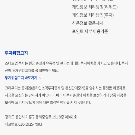
개인정보 처리방침(리워드)
개인정보 처리방침(투자)
신용정보 활용체제
포인트 세부 이용기준
투자위험고지
스타트업 투자는 원금 손실과 유동성 및 현금성에 대한 투자위험을 가지고 있습니다.
투자
전에 투자위험고지를 꼭 확인해주세요.
투자위험고지 바로가기
크라우디는 중개업(온라인소액투자중개 및 통신판매중개)을 영위하는 플랫폼 제공자로
자금을 모집하는
당사자가 아닙니다. 따라서 투자손실의 위험을 보전하거나 상품 제공을
보장해 드리지 않으며 이에 대한 법적인
책임을 지지 않습니다.
경기도 용인시 기흥구 동백중앙로 191 8층 이861호
대표번호 010-5925-7903