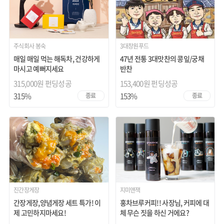
주식회사 봉숙
3대창원푸드
매일 매일 먹는 해독차, 건강하게
47년 전통 3대맛찬의 콩잎/궁채
마시고 예뻐지세요
반찬
315,000원 펀딩성공
153,400원 펀딩성공
315%
153%
종료
종료
진간장게장
지미앤잭
간장게장,양념게장 세트 특가! 이
홍차브루커피!! 사장님, 커피에 대
제 고민하지마세요!
체 무슨 짓을 하신 거에요?