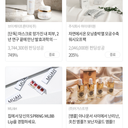
브이케이프론티어(주)
주식회사 하이데이원
[단독] 마스크로 망가진 내 피부, 2
자연에서온 모낭충박멸 모공수축
년 연구 끝에 만난 발효과학의 마
워시오프팩
법
3,744,300원 펀딩성공
2,046,000원 펀딩성공
749%
205%
종료
종료
MUAH
(주)어거스트텐
집에서 당신의 SPRING MLBB
[앵콜] 아나운서 사이에서 난리난,
Lip을 경험하세요.
美친 앰플?! 보난자골드 앰플!!