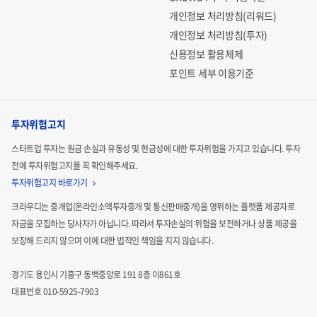
개인정보 처리방침(리워드)
개인정보 처리방침(투자)
신용정보 활용체제
포인트 세부 이용기준
투자위험고지
스타트업 투자는 원금 손실과 유동성 및 현금성에 대한 투자위험을 가지고 있습니다.
투자
전에 투자위험고지를 꼭 확인해주세요.
투자위험고지 바로가기
크라우디는 중개업(온라인소액투자중개 및 통신판매중개)을 영위하는 플랫폼 제공자로
자금을 모집하는
당사자가 아닙니다. 따라서 투자손실의 위험을 보전하거나 상품 제공을
보장해 드리지 않으며 이에 대한 법적인
책임을 지지 않습니다.
경기도 용인시 기흥구 동백중앙로 191 8층 이861호
대표번호 010-5925-7903