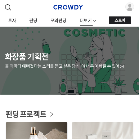
투자
펀딩
모의펀딩
더보기
스토어
화장품 기획전
볼 때마다 예뻐졌다는 소리를 듣고 싶은 당신, 야 너두 예뻐질 수 있어 :-)
펀딩 프로젝트