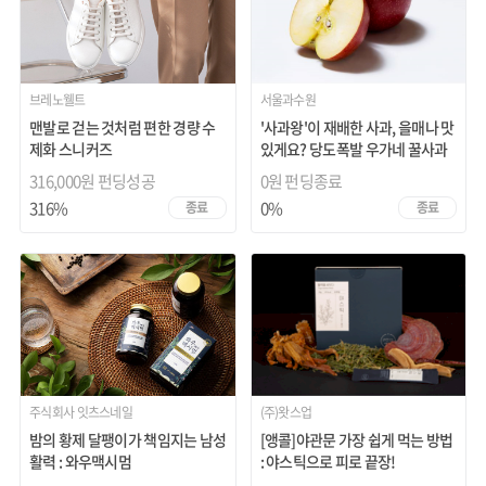
브레노웰트
서울과수원
맨발로 걷는 것처럼 편한 경량 수
'사과왕'이 재배한 사과, 을매나 맛
제화 스니커즈
있게요? 당도폭발 우가네 꿀사과
316,000원 펀딩성공
0원
펀딩종료
316%
0%
종료
종료
주식회사 잇츠스네일
(주)왓스업
밤의 황제 달팽이가 책임지는 남성
[앵콜]야관문 가장 쉽게 먹는 방법
활력 : 와우맥시멈
: 야스틱으로 피로 끝장!