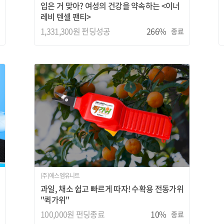
입은 거 맞아? 여성의 건강을 약속하는 <이너
레비 텐셀 팬티>
1,331,300원 펀딩성공
266%
종료
(주)에스엠유니트
과일, 채소 쉽고 빠르게 따자! 수확용 전동가위
"퀵가위"
100,000원
펀딩종료
10%
종료