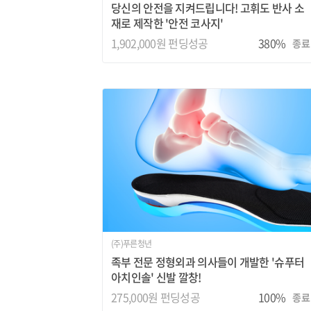
당신의 안전을 지켜드립니다! 고휘도 반사 소
재로 제작한 '안전 코사지'
1,902,000원 펀딩성공
380%
종료
(주)푸른청년
족부 전문 정형외과 의사들이 개발한 '슈푸터
아치인솔' 신발 깔창!
275,000원 펀딩성공
100%
종료