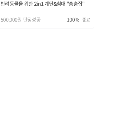
반려동물을 위한 2in1 계단&침대 "숨숨집"
500,000원 펀딩성공
100%
종료