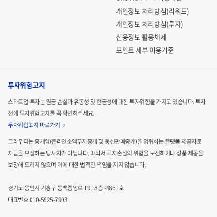
개인정보 처리방침(리워드)
개인정보 처리방침(투자)
신용정보 활용체제
포인트 세부 이용기준
투자위험고지
스타트업 투자는 원금 손실과 유동성 및 현금성에 대한 투자위험을 가지고 있습니다.
투자
전에 투자위험고지를 꼭 확인해주세요.
투자위험고지 바로가기
크라우디는 중개업(온라인소액투자중개 및 통신판매중개)을 영위하는 플랫폼 제공자로
자금을 모집하는
당사자가 아닙니다. 따라서 투자손실의 위험을 보전하거나 상품 제공을
보장해 드리지 않으며 이에 대한 법적인
책임을 지지 않습니다.
경기도 용인시 기흥구 동백중앙로 191 8층 이861호
대표번호 010-5925-7903