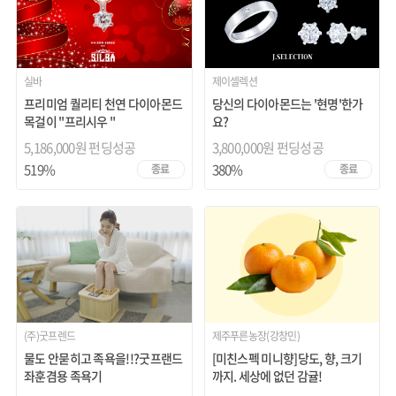
실바
제이셀렉션
프리미엄 퀄리티 천연 다이아몬드
당신의 다이아몬드는 '현명'한가
목걸이 "프리시우 "
요?
5,186,000원 펀딩성공
3,800,000원 펀딩성공
519%
380%
종료
종료
(주)굿프렌드
제주푸른농장(강창민)
물도 안묻히고 족욕을!!?굿프랜드
[미친스펙 미니향]당도, 향, 크기
좌훈겸용 족욕기
까지. 세상에 없던 감귤!