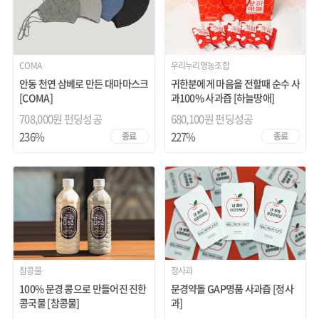
COMA
우리누리영농조합
안동 천연 삼베로 만든 대마마스크
귀한분에게 마음을 전할때 순수 사
[COMA]
과100% 사과즙 [하늘땅애]
708,000원 펀딩성공
680,100원 펀딩성공
236%
227%
종료
종료
참콩물
정사과
100% 문경 콩으로 만들어진 진한
문경약돌 GAP명품 사과즙 [정사
콩국물 [참콩물]
과]