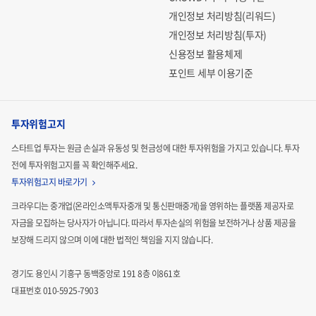
개인정보 처리방침(리워드)
개인정보 처리방침(투자)
신용정보 활용체제
포인트 세부 이용기준
투자위험고지
스타트업 투자는 원금 손실과 유동성 및 현금성에 대한 투자위험을 가지고 있습니다.
투자
전에 투자위험고지를 꼭 확인해주세요.
투자위험고지 바로가기
크라우디는 중개업(온라인소액투자중개 및 통신판매중개)을 영위하는 플랫폼 제공자로
자금을 모집하는
당사자가 아닙니다. 따라서 투자손실의 위험을 보전하거나 상품 제공을
보장해 드리지 않으며 이에 대한 법적인
책임을 지지 않습니다.
경기도 용인시 기흥구 동백중앙로 191 8층 이861호
대표번호 010-5925-7903