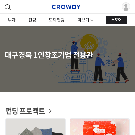
투자
펀딩
모의펀딩
더보기
스토어
대구경북 1인창조기업 전용관
펀딩 프로젝트