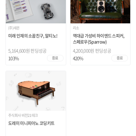
(주)새온
리소
미래 인재의 소꿉친구, 알티노!
역대급 가성비 하이엔드 스피커,
스페로우(Sparrow)
5,164,600원 펀딩성공
4,200,000원 펀딩성공
103%
420%
종료
종료
주식회사 비전21테크
도레미 미니피아노 코딩키트