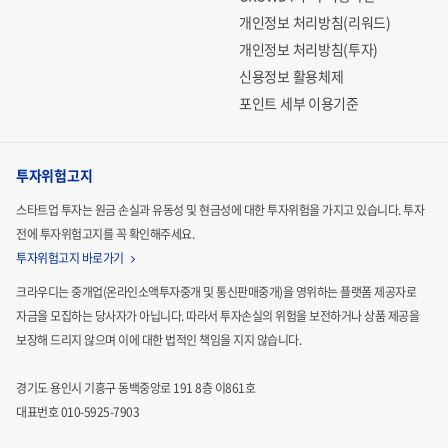
개인정보 처리방침(리워드)
개인정보 처리방침(투자)
신용정보 활용체제
포인트 세부 이용기준
투자위험고지
스타트업 투자는 원금 손실과 유동성 및 현금성에 대한 투자위험을 가지고 있습니다.
투자
전에 투자위험고지를 꼭 확인해주세요.
투자위험고지 바로가기
크라우디는 중개업(온라인소액투자중개 및 통신판매중개)을 영위하는 플랫폼 제공자로
자금을 모집하는
당사자가 아닙니다. 따라서 투자손실의 위험을 보전하거나 상품 제공을
보장해 드리지 않으며 이에 대한 법적인
책임을 지지 않습니다.
경기도 용인시 기흥구 동백중앙로 191 8층 이861호
대표번호 010-5925-7903