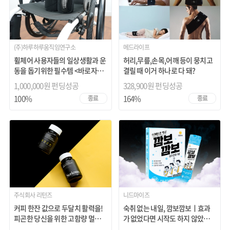
(주)하루하루움직임연구소
메드라이프
휠체어 사용자들의 일상생활과 운
허리,무릎,손목,어깨 등이 뭉치고
동을 돕기위한 필수템 <바로자바
결릴 때 이거 하나로 다 돼?
벨트>
1,000,000원 펀딩성공
328,900원 펀딩성공
100%
164%
종료
종료
주식회사 리턴즈
니드마이즈
커피 한잔 값으로 두달치 활력을!
숙취 없는 내일, 깜보깜보ㅣ효과
피곤한 당신을 위한 고함량 멀티비
가 없었다면 시작도 하지 않았습니
타민
다!