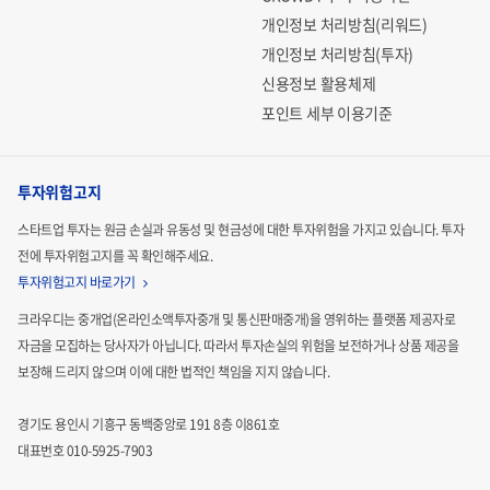
개인정보 처리방침(리워드)
개인정보 처리방침(투자)
신용정보 활용체제
포인트 세부 이용기준
투자위험고지
스타트업 투자는 원금 손실과 유동성 및 현금성에 대한 투자위험을 가지고 있습니다.
투자
전에 투자위험고지를 꼭 확인해주세요.
투자위험고지 바로가기
크라우디는 중개업(온라인소액투자중개 및 통신판매중개)을 영위하는 플랫폼 제공자로
자금을 모집하는
당사자가 아닙니다. 따라서 투자손실의 위험을 보전하거나 상품 제공을
보장해 드리지 않으며 이에 대한 법적인
책임을 지지 않습니다.
경기도 용인시 기흥구 동백중앙로 191 8층 이861호
대표번호 010-5925-7903