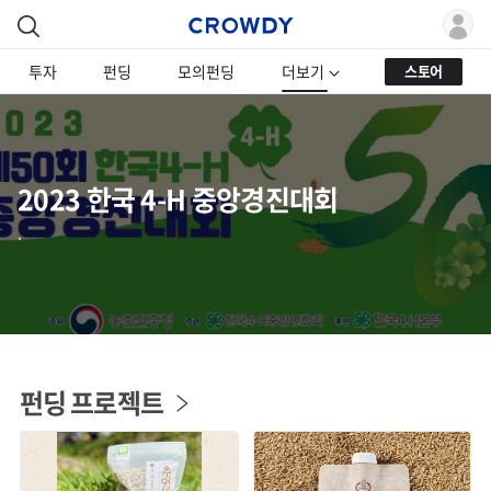
투자
펀딩
모의펀딩
더보기
스토어
2023 한국 4-H 중앙경진대회
.
펀딩 프로젝트