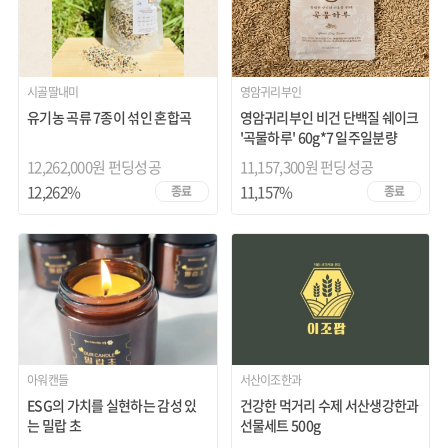
시골딸내미
영암귀리부인
유기농 곡류 7종이 섞인 혼합곡
영암귀리부인 비건 단백질 쉐이크
'곡물하루' 60g*7 일주일분량
12,262,000원 펀딩성공
11,157,300원 펀딩성공
12,262%
11,157%
종료
종료
아워캔들
서산이조한과
ESG의 가치를 실현하는 감성 있
건강한 먹거리 수제 서산생강한과
는 밀랍 초
선물세트 500g