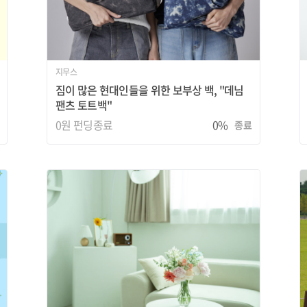
지무스
짐이 많은 현대인들을 위한 보부상 백, "데님
팬츠 토트백"
0원
펀딩종료
0%
종료