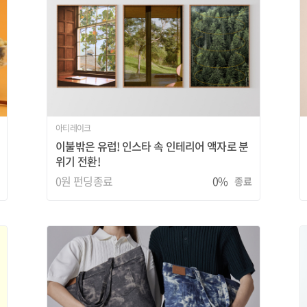
아티레이크
이불밖은 유럽! 인스타 속 인테리어 액자로 분
위기 전환!
0원
펀딩종료
0%
종료