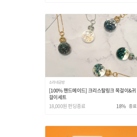
소라네공방
[100% 핸드메이드] 크리스탈링크 목걸이&귀
걸이세트
18,000원
펀딩종료
18%
종료