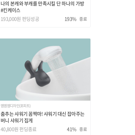
나의 본캐와 부캐를 만족시킬 단 하나의 가방
#킨케이스
193,000원 펀딩성공
193%
종료
엠엠엠디자인(포피트)
춤추는 샤워기 꼼짝마! 샤워기 대신 잡아주는
버니 샤워기 집게
40,800원
펀딩종료
41%
종료