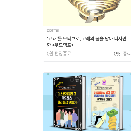
디에프피
'고래'를 모티브로, 고래의 꿈을 담아 디자인
한 <우드램프>
0원
펀딩종료
0%
종료