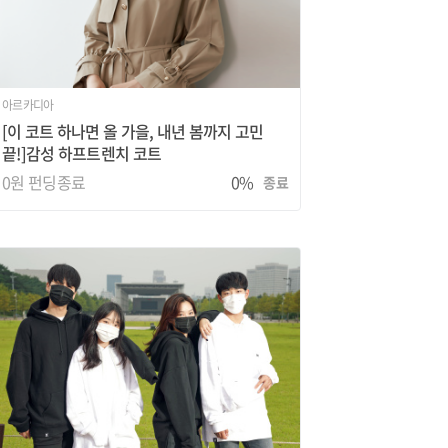
아르카디아
[이 코트 하나면 올 가을, 내년 봄까지 고민
끝!]감성 하프트렌치 코트
0원
펀딩종료
0%
종료