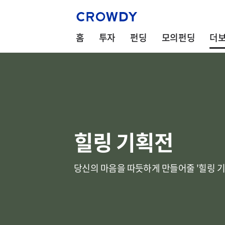
홈
투자
펀딩
모의펀딩
더
힐링 기획전
당신의 마음을 따듯하게 만들어줄 '힐링 기