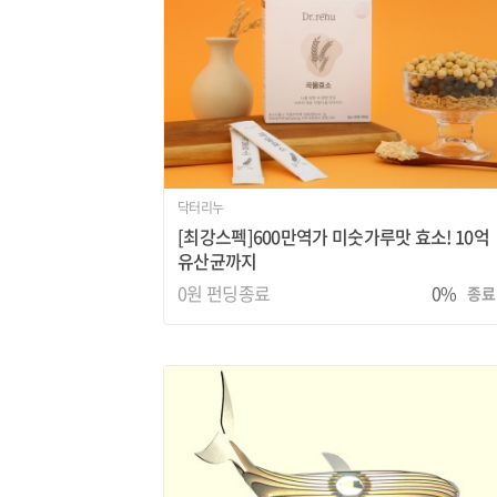
닥터리누
[최강스펙]600만역가 미숫가루맛 효소! 10억
유산균까지
0원
펀딩종료
0%
종료