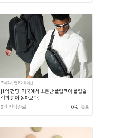
주식회사 맨코퍼레이션
[1억 펀딩] 미국에서 소문난 플립팩이 플립슬
링과 함께 돌아오다!
0원
펀딩종료
0%
종료