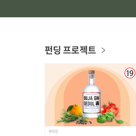
펀딩 프로젝트
부자진