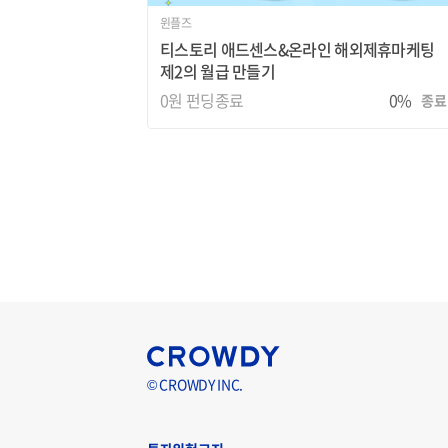
윈플즈
티스토리 애드센스&온라인 해외제휴마케팅
제2의 월급 만들기
0원
펀딩종료
0%
종료
© CROWDY INC.