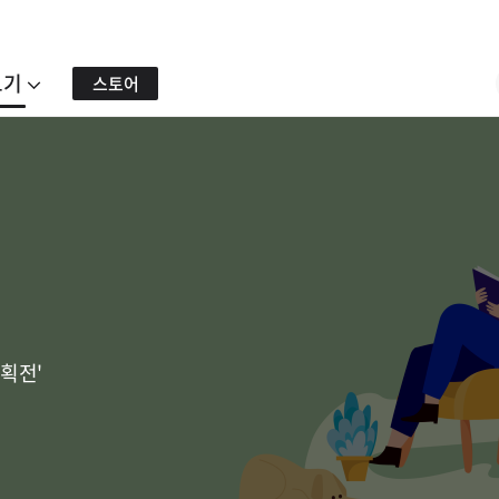
보기
스토어
획전'