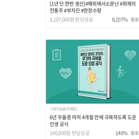
[1년 단 한번 생산]#해외에서소문난 #화제의
전통주 #부자진 #한정수량
8,107,000원 펀딩성공
8,107%
종료
그레이숲풀(박혜림)
6년 우울증 마저 4개월 만에 극복하도록 도운
인생 공식
140,000원 펀딩성공
140%
종료