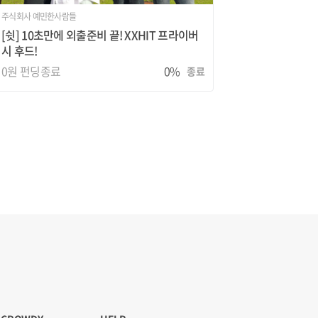
주식회사 예민한사람들
[쉿] 10초만에 외출준비 끝! XXHIT 프라이버
시 후드!
0원
펀딩종료
0%
종료