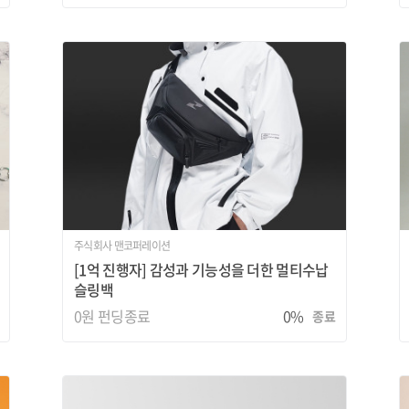
주식회사 맨코퍼레이션
[1억 진행자] 감성과 기능성을 더한 멀티수납
슬링백
0원
펀딩종료
0%
종료