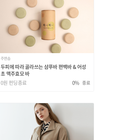
주앤솝
두피에 따라 골라쓰는 샴푸바 편백바 & 어성
초 맥주효모 바
0원
펀딩종료
0%
종료