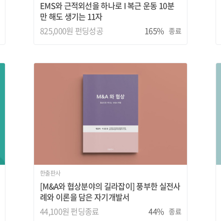
EMS와 근적외선을 하나로 I 복근 운동 10분
만 해도 생기는 11자
825,000원 펀딩성공
165%
종료
한출판사
[M&A와 협상분야의 길라잡이] 풍부한 실전사
례와 이론을 담은 자기개발서
44,100원
펀딩종료
44%
종료