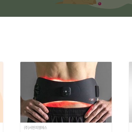
(주)서현피엠에스