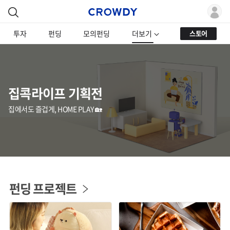
투자
펀딩
모의펀딩
더보기
스토어
집콕라이프 기획전
집에서도 즐겁게, HOME PLAY 🏡
펀딩 프로젝트