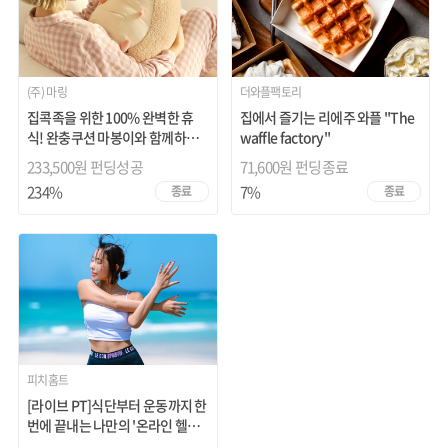
(주) 마링
더와플팩토리
집콕족을 위한 100% 완벽한 휴
집에서 즐기는 리에주 와플 "The
식! 완충쿠션 마봉이와 함께하는
waffle factory"
셀프케어
233,500원 펀딩성공
71,600원
펀딩종료
234%
7%
종료
종료
피치홈트
[라이브 PT]식단부터 운동까지 한
번에 끝내는 나만의 '온라인 헬스
장'