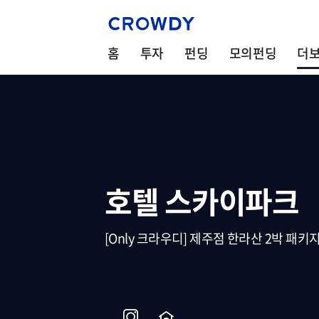
홈
투자
펀딩
모의펀딩
더
호텔 스카이파크
[Only 크라우디] 제주점 한라산 2박 패키