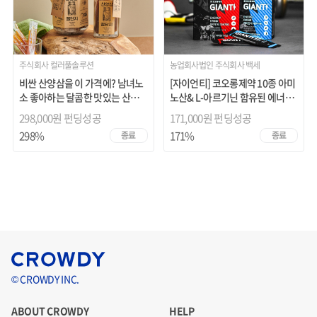
주식회사 컬러풀솔루션
농업회사법인 주식회사 백세
비싼 산양삼을 이 가격에? 남녀노
[자이언티] 코오롱제약 10종 아미
소 좋아하는 달콤한 맛있는 산양삼
노산& L-아르기닌 함유된 에너지
꿀 :)
드링크
298,000원 펀딩성공
171,000원 펀딩성공
298%
171%
종료
종료
© CROWDY INC.
ABOUT CROWDY
HELP