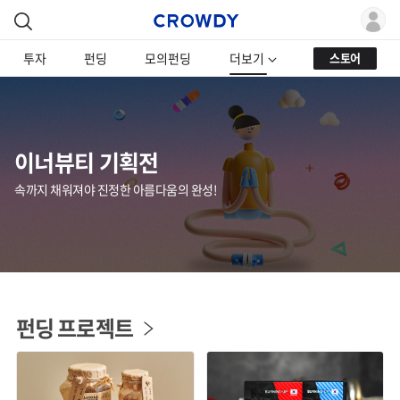
투자
펀딩
모의펀딩
더보기
스토어
이너뷰티 기획전
속까지 채워져야 진정한 아름다움의 완성!
펀딩 프로젝트