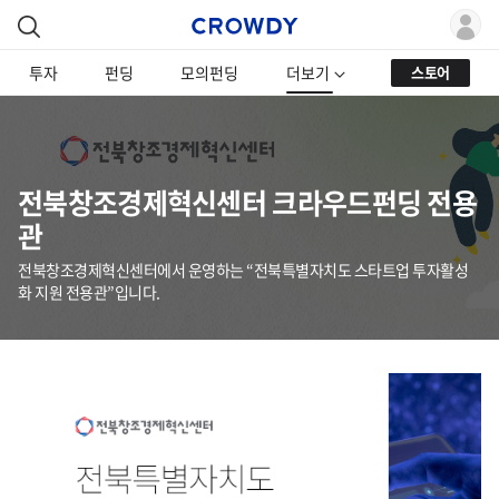
투자
펀딩
모의펀딩
더보기
스토어
전북창조경제혁신센터 크라우드펀딩 전용
관
전북창조경제혁신센터에서 운영하는 “전북특별자치도 스타트업 투자활성
화 지원 전용관”입니다.