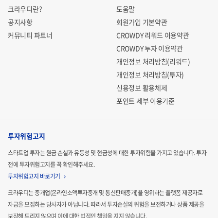
크라우디란?
도움말
공지사항
회원가입 기본약관
커뮤니티 파트너
CROWDY 리워드 이용약관
CROWDY 투자 이용약관
개인정보 처리방침(리워드)
개인정보 처리방침(투자)
신용정보 활용체제
포인트 세부 이용기준
투자위험고지
스타트업 투자는 원금 손실과 유동성 및 현금성에 대한 투자위험을 가지고 있습니다.
투자
전에 투자위험고지를 꼭 확인해주세요.
투자위험고지 바로가기
크라우디는 중개업(온라인소액투자중개 및 통신판매중개)을 영위하는 플랫폼 제공자로
자금을 모집하는
당사자가 아닙니다. 따라서 투자손실의 위험을 보전하거나 상품 제공을
보장해 드리지 않으며 이에 대한 법적인
책임을 지지 않습니다.