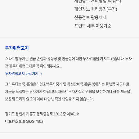
개인정보 처리방침(리워드)
개인정보 처리방침(투자)
신용정보 활용체제
포인트 세부 이용기준
투자위험고지
스타트업 투자는 원금 손실과 유동성 및 현금성에 대한 투자위험을 가지고 있습니다.
투자
전에 투자위험고지를 꼭 확인해주세요.
투자위험고지 바로가기
크라우디는 중개업(온라인소액투자중개 및 통신판매중개)을 영위하는 플랫폼 제공자로
자금을 모집하는
당사자가 아닙니다. 따라서 투자손실의 위험을 보전하거나 상품 제공을
보장해 드리지 않으며 이에 대한 법적인
책임을 지지 않습니다.
경기도 용인시 기흥구 동백중앙로 191 8층 이861호
대표번호 010-5925-7903