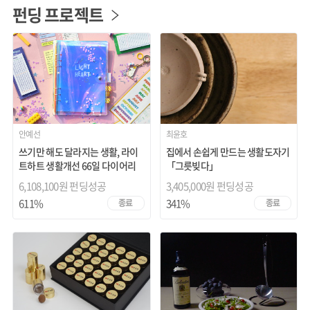
펀딩 프로젝트
안예선
최윤호
쓰기만 해도 달라지는 생활, 라이
집에서 손쉽게 만드는 생활도자기
트하트 생활개선 66일 다이어리
「그릇빚다」
6,108,100원 펀딩성공
3,405,000원 펀딩성공
611%
341%
종료
종료