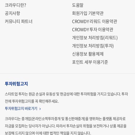
크라우디란?
도움말
공지사항
회원가입 기본약관
커뮤니티 파트너
CROWDY 리워드 이용약관
CROWDY 투자 이용약관
개인정보 처리방침(리워드)
개인정보 처리방침(투자)
신용정보 활용체제
포인트 세부 이용기준
투자위험고지
스타트업 투자는 원금 손실과 유동성 및 현금성에 대한 투자위험을 가지고 있습니다.
투자
전에 투자위험고지를 꼭 확인해주세요.
투자위험고지 바로가기
크라우디는 중개업(온라인소액투자중개 및 통신판매중개)을 영위하는 플랫폼 제공자로
자금을 모집하는
당사자가 아닙니다. 따라서 투자손실의 위험을 보전하거나 상품 제공을
보장해 드리지 않으며 이에 대한 법적인
책임을 지지 않습니다.