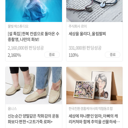
물빛색스튜디오
주식회사 르이
[설 특집] 한복 컨셉으로 돌아온 수
세상을 울리다, 울림팔찌
중촬영, 나만의 화보!
2,160,000원 펀딩성공
331,000원 펀딩성공
2,160%
110%
종료
종료
옴니스
한국친환경홈케어사회적협동조합
신는순간 양말같은 착화감의 운동
세상에 하나뿐인 엄마, 아빠의 캐
화보다 편한 <고트가죽 로퍼>
리커쳐와 함께 추억을 선물하세
요!