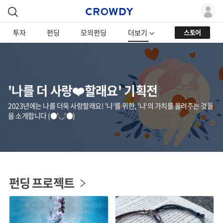
투자
펀딩
모의펀딩
더보기
스토어
'나를 더 사랑❤️할래요' 기획전
2023년에는 나를 더욱 사랑할래요! '나'를 위한, '나'의 가치를 올려주는 것들
을 소개합니다 (●'◡'●)
펀딩 프로젝트