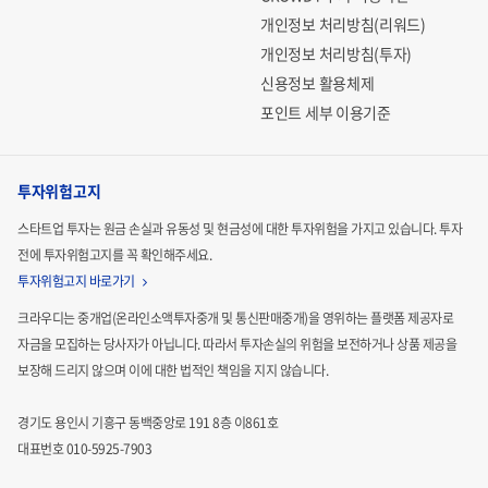
개인정보 처리방침(리워드)
개인정보 처리방침(투자)
신용정보 활용체제
포인트 세부 이용기준
투자위험고지
스타트업 투자는 원금 손실과 유동성 및 현금성에 대한 투자위험을 가지고 있습니다.
투자
전에 투자위험고지를 꼭 확인해주세요.
투자위험고지 바로가기
크라우디는 중개업(온라인소액투자중개 및 통신판매중개)을 영위하는 플랫폼 제공자로
자금을 모집하는
당사자가 아닙니다. 따라서 투자손실의 위험을 보전하거나 상품 제공을
보장해 드리지 않으며 이에 대한 법적인
책임을 지지 않습니다.
경기도 용인시 기흥구 동백중앙로 191 8층 이861호
대표번호 010-5925-7903