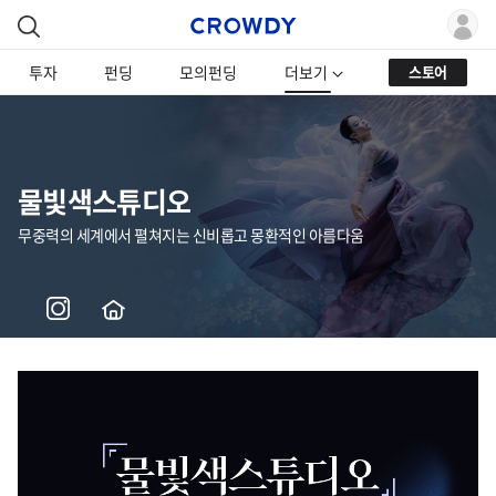
투자
펀딩
모의펀딩
더보기
스토어
물빛색스튜디오
무중력의 세계에서 펼쳐지는 신비롭고 몽환적인 아름다움