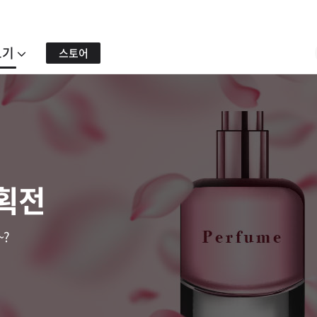
보기
스토어
기획전
~?