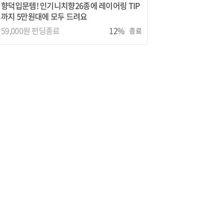
향덕입문템! 인기니치향26종에 레이어링 TIP
까지 5만원대에 모두 드려요
59,000원
펀딩종료
12%
종료