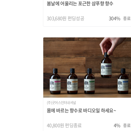
봄날에 어울리는 포근한 샴푸향 향수
303,680원 펀딩성공
304%
종료
(주)굿어스인터내셔널
몸에 바르는 향수로 바디오일 하세요~
40,800원
펀딩종료
4%
종료