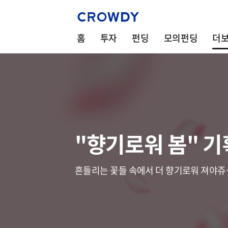
홈
투자
펀딩
모의펀딩
더
"향기로워 봄" 
흔들리는 꽃들 속에서 더 향기로워 져야쥬