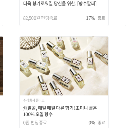
더욱 향기로워질 당신을 위한. [향수팔찌]
82,500원
펀딩종료
17%
종료
주식회사 플라코
無알콜, 매일 매일 다른 향기! 초미니 롤온
100% 오일 향수
0원
펀딩종료
0%
종료