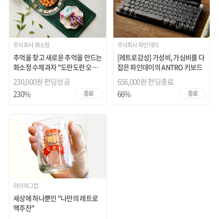
주식회사 화소정
주식회사 파인데이
추억을 찾고 새로운 추억을 만드는
[레트로감성] 가성비, 가심비를 다
화소정 수제과자 "도란도란 오란
잡은 파인데이의 ANTRO 키보드
다"
230,000원 펀딩성공
656,000원
펀딩종료
230%
66%
종료
종료
아이머그컵
세상에 하나뿐인 "나만의 레트로
맥주잔"