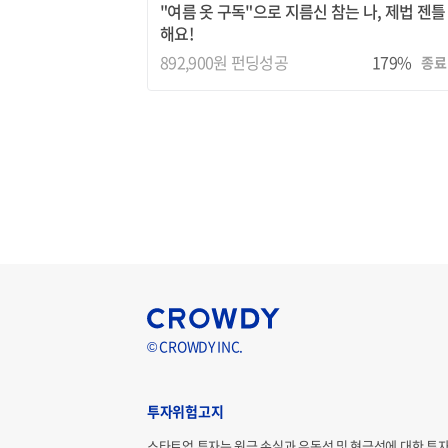
"여름 옷 구독"으로 지름신 참는 나, 제법 젠틀
해요!
892,900원 펀딩성공
179%
종료
© CROWDY INC.
투자위험고지
스타트업 투자는 원금 손실과 유동성 및 현금성에 대한 투