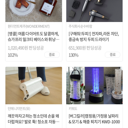
원더먼트제주(WONDERMENT)
주식회사순수바람
[앵콜] 여름 다이어트도 달콤하게,
[구해줘!두피!] 전자파,라돈 차단,
슈가프리 밀크티 베이스와 휘낭시
중금속 방지 두피 드라이기
에 !
1,020,490원 펀딩성공
651,900원 펀딩성공
102%
130%
종료
종료
던메니지먼트(유)
키워도
깨끗하자고하는 청소인데 손을 왜
[버그킬러]캠핑용/가정용 날파리
더럽혀요? 발로 툭! 청소포 자동교
& 모기 & 해충 퇴치기 KWD-1000
체