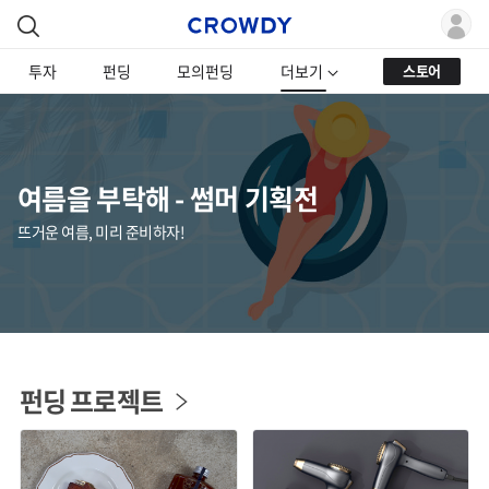
투자
펀딩
모의펀딩
더보기
스토어
여름을 부탁해 - 썸머 기획전
뜨거운 여름, 미리 준비하자!
펀딩 프로젝트