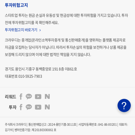
투자위험고지
스타트업 투자는 원금 손실과 유동성 및 현금성에 대한 투자위험을 가지고 있습니다.
투자
전에 투자위험고지를 꼭 확인해주세요.
투자위험고지 바로가기
크라우디는 중개업(온라인소액투자중개 및 통신판매중개)을 영위하는 플랫폼 제공자로
자금을 모집하는
당사자가 아닙니다. 따라서 투자손실의 위험을 보전하거나 상품 제공을
보장해 드리지 않으며 이에 대한 법적인
책임을 지지 않습니다.
경기도 용인시 기흥구 동백중앙로 191 8층 이861호
대표번호 010-5925-7903
리워드
투자
주식회사 크라우디 | 통신판매업신고 : 2024-용인기흥-3011호 | 사업자등록번호 : 841-86-00201 | 대표자 :
김기석
|
벤처인증기업 : 제 20180300861 호