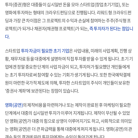
투자(증권)형은 대중들이 십시일반 돈을 모아 스타트업(창업초기기업),
또는
영화에 투자하는 형태의 크라우드펀딩으로 진행됩니다.
리워드형 크라우드펀
딩과 가장 큰 차이점은 그 프로젝트의 수익과 손실에
참여하는 주주(주식형 프
로젝트)가 되거나 채권자(채권형 프로젝트)가 되는,
즉 투자자가 된다는 점입니
다.
스타트업
투자 자금이 필요한 초기 기업
은 사업내용, 미래의 사업계획, 진행 상
황,
재무자료 등을 대중에게 설명하여 직접 투자를 받을 수 있게 됩니다.
초기 기
업에겐 정말 중요한 단계의 사업 자금이 되고, 투자처가 필요했던
개인들에게
는 초기 투자자로써 참여할 수 있는 기회가 생기게 됩니다.
또한 한국예탁결제
원이 마련한 국가적 제도에 의해, 투자한 스타트업의
주식이 개인들이 보유한
'증권사 계좌'에 보관된다는 장점이 있습니다.
영화(공연)
의 제작비용을 마련하거나 또는 제작이 완료된 후 마케팅이 필요한
단계에서 대중의 십시일반 투자가 이루어 지게됩니다. 제작이 무산될 수 있었
던
영화(공연)가 대중의 힘으로 상영이 이루어지기도 하고, 사회적으로
의미있
는 영화(공연)은 더 큰 파급력을 통해 대중에게 퍼지게 됩니다.
영화(공연)의 관
객수 등의 결과에 따라 투자자에게는 수익이 돌아가게 됩니다.