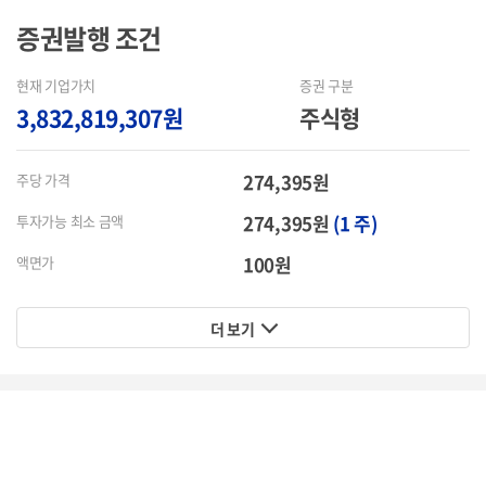
증권발행
조건
현재 기업가치
증권 구분
3,832,819,307원
주식형
274,395원
주당 가격
274,395원
(1 주)
투자가능 최소 금액
100원
액면가
더 보기