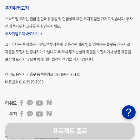
투자위험고지
스타트업 투자는 원금 손실과 유동성 및 현금성에 대한 투자위험을 가지고 있습니다.
투자
전에 투자위험고지를 꼭 확인해주세요.
투자위험고지 바로가기
크라우디는 중개업(온라인소액투자중개 및 통신판매중개)을 영위하는 플랫폼 제공자로
자금을 모집하는
당사자가 아닙니다. 따라서 투자손실의 위험을 보전하거나 상품 제공을
보장해 드리지 않으며 이에 대한 법적인
책임을 지지 않습니다.
경기도 용인시 기흥구 동백중앙로 191 8층 이861호
대표번호 010-5925-7903
리워드
투자
프로젝트 종료
주식회사 크라우디 | 통신판매업신고 : 2024-용인기흥-3011호 | 사업자등록번호 : 841-86-00201 | 대표자 :
김기석
|
벤처인증기업 : 제 20180300861 호