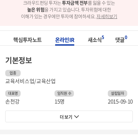
크라우드펀딩 투자는
투자금액 전부
를 잃을 수 있는
높은 위험
을 가지고 있습니다.
투자위험에 대한
이해가 있는 경우에만 투자에 참여하세요.
자세히보기
5
0
핵심투자노트
온라인IR
새소식
댓글
기본정보
업종
교육서비스업/교육산업
대표명
임직원 수
설립일자
손천강
15명
2015-09-10
더 보기