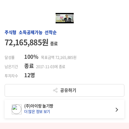
주식형 소득공제가능 선착순
72,165,885원
종료
100%
달성률
목표금액 72,165,885원
종료
남은기간
2017-11-03에 종료
12명
투자자수
공유하기
(주)아이랑 놀기짱
더 많은 정보 보기