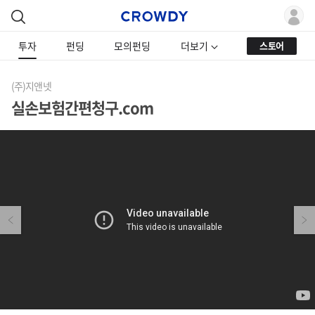
투자
펀딩
모의펀딩
더보기
스토어
(주)지앤넷
실손보험간편청구.com
Previous
Next