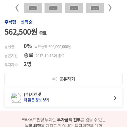
Previous
Next
주식형 선착순
562,500원
종료
0%
달성률
목표금액 300,000,000원
종료
남은기간
2017-10-16에 종료
2명
투자자수
공유하기
(주)지앤넷
더 많은 정보 보기
크라우드펀딩 투자는
투자금액 전부
를 잃을 수 있는
높은 위험
을 가지고 있습니다.
투자위험에 대한