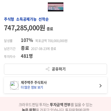
주식형 소득공제가능 선착순
747,285,000원
종료
107%
달성률
목표금액 700,000,000원
종료
남은기간
2017-08-23에 종료
481명
투자자수
공유하기
제주맥주 주식회사
더 많은 정보 보기
크라우드펀딩 투자는
투자금액 전부
를 잃을 수 있는
높은 위험
을 가지고 있습니다.
투자위험에 대한