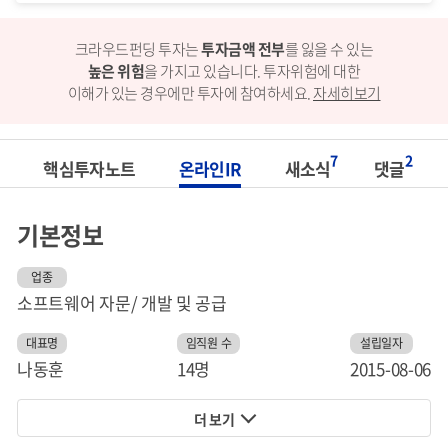
크라우드펀딩 투자는
투자금액 전부
를 잃을 수 있는
높은 위험
을 가지고 있습니다.
투자위험에 대한
이해가 있는 경우에만 투자에 참여하세요.
자세히보기
7
2
핵심투자노트
온라인IR
새소식
댓글
기본정보
업종
소프트웨어 자문/ 개발 및 공급
대표명
임직원 수
설립일자
나동훈
14명
2015-08-06
더 보기