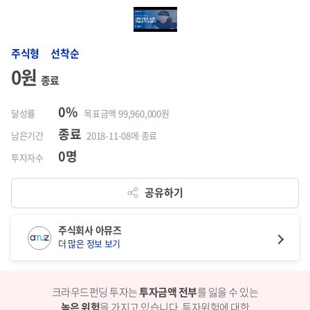
주식형 선착순
0원
종료
0%
달성률
목표금액 99,960,000원
종료
남은기간
2018-11-08에 종료
0명
투자자수
공유하기
주식회사 아뮤즈
더 많은 정보 보기
크라우드펀딩 투자는
투자금액 전부
를 잃을 수 있는
높은 위험
을 가지고 있습니다.
투자위험에 대한