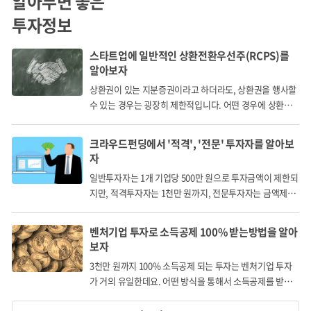
알아두면 좋은
주당 발행가
120,000원 (십이만 원)
투자정보
* 당사는 비상장기업이므로 당사 주식의 가치평가에 반영할
시장가격이 존재하지 않습니다. 따라서 공모가격은 자체 기
스타트업에 일반적인 상환전환우선주(RCPS)를
알아보자
업평가에 의해 결정되었습니다.
상환권이 있는 지분증권이라고 하더라도, 상환권을 행사할
수 있는 경우는 굉장히 제한적입니다. 어떤 경우에 상환권
을 행사할 수 있을까요?
크라우드펀딩에서 '적격', '전문' 투자자를 알아보
자
사업위험
일반투자자는 1개 기업당 500만 원으로 투자금액이 제한되
지만, 적격투자자는 1천만 원까지, 전문투자자는 금액제한
없이 투자할 수 있습니다.
거래 규모가 커질 경우 예상했던 것보다 현지 CS, 물류관리
벤처기업 투자로 소득공제 100% 받는방법을 알아
의 어려움이 있을 수 있습니다.
보자
이후 아뮤즈를 통해 일본에서 브랜드 인지도를 쌓은 개별
3천만 원까지 100% 소득공제 되는 투자는 벤처기업 투자
가 거의 유일한데요. 어떤 방식을 통해서 소득공제를 받게
쇼핑몰들이 일본 직접 진출을 검토할 수 있습니다.
되는 걸까요?