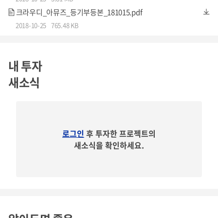
크라우디_아뮤즈_등기부등본_181015.pdf
2018-10-25
765.48 KB
내 투자
새소식
로그인
후 투자한 프로젝트의
새소식을 확인하세요.
기업가치
699,960,000 원 (육억구천구백구십육만 원)