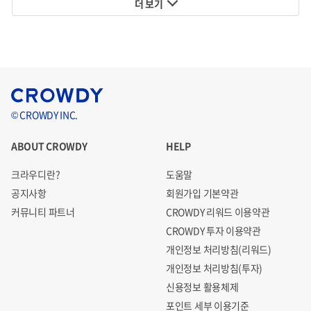
더 보기
회사위험
현재 한국 쇼핑몰(물건 공급처)에 대한 선 거래대금 납입 구
조가 거래 규모가 커지게 되면 해결해야할 주요한 이슈가
될 수 있으며, 이를 해결하기 위해선 지속적인 후속투자로
© CROWDY INC.
자금 확충이 필요합니다.
ABOUT CROWDY
HELP
기타위험
크라우디란?
도움말
원금 손실 위험
공지사항
회원가입 기본약관
커뮤니티 파트너
CROWDY 리워드 이용약관
CROWDY 투자 이용약관
모든 투자는 원금 손실의 위험을 가지고 있습니다. 특히, 스타
개인정보 처리방침(리워드)
트업에 대한 투자는 초기 기업 산업의 특성 상 안정적인 매출
개인정보 처리방침(투자)
구조를 통해 적정한 운영 자금 확보까지 오랜 기간이 걸릴 수
신용정보 활용체제
있으며, 초기 운영의 어려움을 극복하지 못하는 경우 원금 손
포인트 세부 이용기준