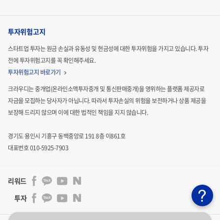
실이 위험이 클 수 있습니다.
투자 회수 위험
투자위험고지
스타트업 투자는 원금 손실과 유동성 및 현금성에 대한 투자위험을 가지고 있습니다.
투자
비상장주식 투자는 M&A, IPO, KSM 및 KONEX 등록을 통한
전에 투자위험고지를 꼭 확인해주세요.
전문투자자로의 지분 매각을 제외하고는 투자 회수 방안이
투자위험고지 바로가기
극히 제한적이며 배당 가능성 또한 낮습니다.
크라우디는 중개업(온라인소액투자중개 및 통신판매중개)을 영위하는 플랫폼 제공자로
자금을 모집하는
당사자가 아닙니다. 따라서 투자손실의 위험을 보전하거나 상품 제공을
범죄이력
보장해 드리지 않으며 이에 대한 법적인
책임을 지지 않습니다.
경기도 용인시 기흥구 동백중앙로 191 8층 이861호
본 온라인소액증권 발행인의 대표이사의 형의 집행 종료 후 5
대표번호 010-5925-7903
년이 지나지 않은 형사 범죄이력이 있으며, 그 내역은 아래와
같습니다. 이에 대한 소명은 IR보고서 33페이지를 확인하세
리워드
요.
투자
처분일자 / 내용