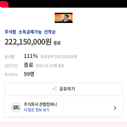
주식형 소득공제가능 선착순
222,150,000원
종료
111%
달성률
목표금액 200,100,000원
종료
남은기간
2022-01-27에 종료
99명
투자자수
공유하기
주식회사 콘랩컴퍼니
더 많은 정보 보기