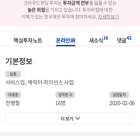
크라우드펀딩 투자는
투자금액 전부
를 잃을 수 있는
높은 위험
을 가지고 있습니다.
투자위험에 대한
이해가 있는 경우에만 투자에 참여하세요.
자세히보기
16
42
핵심투자노트
온라인IR
새소식
댓글
기본정보
업종
서비스업, 캐릭터 라이선스 사업
대표명
임직원 수
설립일자
전병철
16명
2020-02-06
더 보기