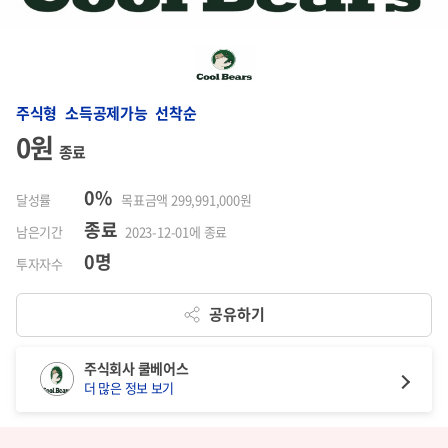
주식형 소득공제가능 선착순
0원
종료
0%
달성률
목표금액 299,991,000원
종료
남은기간
2023-12-01에 종료
0명
투자자수
공유하기
주식회사 쿨베어스
더 많은 정보 보기