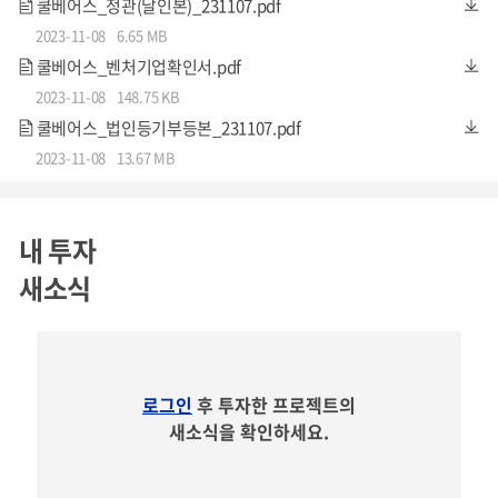
쿨베어스_정관(날인본)_231107.pdf
2023-11-08
6.65 MB
쿨베어스_벤처기업확인서.pdf
1. 특허 등록,
<인체무해 및 친환경적인 원단의 형태안정가공 처리제조성물>
2023-11-08
148.75 KB
2. 특허 등록,
<혼방원단 및 그 제조방법>
쿨베어스_법인등기부등본_231107.pdf
2023-11-08
13.67 MB
내 투자
새소식
로그인
후 투자한 프로젝트의
새소식을 확인하세요.