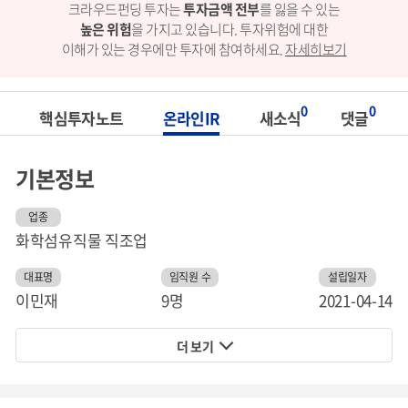
크라우드펀딩 투자는
투자금액 전부
를 잃을 수 있는
높은 위험
을 가지고 있습니다.
투자위험에 대한
이해가 있는 경우에만 투자에 참여하세요.
자세히보기
0
0
핵심투자노트
온라인IR
새소식
댓글
기본정보
업종
화학섬유직물 직조업
대표명
임직원 수
설립일자
이민재
9명
2021-04-14
더 보기