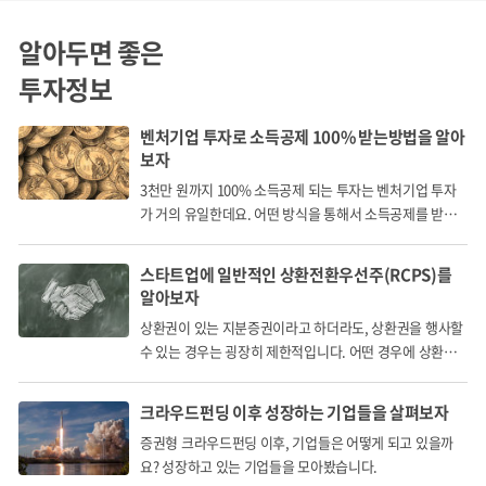
알아두면 좋은
투자정보
벤처기업 투자로 소득공제 100% 받는방법을 알아
사업 위험
보자
3천만 원까지 100% 소득공제 되는 투자는 벤처기업 투자
1. 본 사채의 상환은, 투자 대상 애니메이션 작품으로부터 발
가 거의 유일한데요. 어떤 방식을 통해서 소득공제를 받게
되는 걸까요?
생되는 이익에 기반하여 정산합니다. 단, 본건 작품'에서 손실
스타트업에 일반적인 상환전환우선주(RCPS)를
이 발생될 경우, 투자지분율에 따라 그 손해를 감수합니다.
알아보자
2. 애니메이션의 흥행은 다양한 변수에 의해 영향 받을 수 있
상환권이 있는 지분증권이라고 하더라도, 상환권을 행사할
수 있는 경우는 굉장히 제한적입니다. 어떤 경우에 상환권
습니다. 일반적으로, 예상치 못한 경쟁작들의 출현, 스토리와
을 행사할 수 있을까요?
캐릭터에 대한 대중의 선호, 애니메이션 론칭 혹은 방영 시점
크라우드펀딩 이후 성장하는 기업들을 살펴보자
에서의 사회적 이슈, 연출력 등의 다양한 요인에 기인하여, 시
증권형 크라우드펀딩 이후, 기업들은 어떻게 되고 있을까
장성을 인정받으며 호평받은 기대작이 실제로는 기대에 미치
요? 성장하고 있는 기업들을 모아봤습니다.