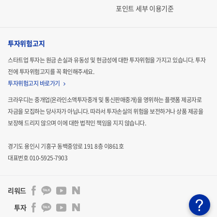
2. 본건 온라인소액공모를 통해 취득한 이익참가부사채는 상
포인트 세부 이용기준
기 투자위험요소에 기재된 정보에만 의존하여 투자판단을 해
서는 안 되며, 투자자 여러분의 독자적인 판단에 의하여야 함
투자위험고지
을 유의하시기 바랍니다.
스타트업 투자는 원금 손실과 유동성 및 현금성에 대한 투자위험을 가지고 있습니다.
투자
전에 투자위험고지를 꼭 확인해주세요.
3. 본건 온라인소액공모를 통해 취득한 동사의 이익참가부사
투자위험고지 바로가기
채는 취득 후 12개월 동안 보호예수되어 매각 등에 제한됨(단,
크라우디는 중개업(온라인소액투자중개 및 통신판매중개)을 영위하는 플랫폼 제공자로
전문투자자에 대한 매각은 가능)을 유의하여 주시기 바랍니
자금을 모집하는
당사자가 아닙니다. 따라서 투자손실의 위험을 보전하거나 상품 제공을
다.
보장해 드리지 않으며 이에 대한 법적인
책임을 지지 않습니다.
4. 본 사채는 등록발행되지 않고
실물로 발행되어 한국예탁결
경기도 용인시 기흥구 동백중앙로 191 8층 이861호
제원에 보호예수되므로 투자자의 위탁계좌에 채권잔액이 기
대표번호 010-5925-7903
재되지 않습니다.
사채권자명부를 확인하고자 하시는 경우
본 사채 발행회사인 쿠마오 크라우드 주식회사에 요청하여
리워드
한국예탁결제원을 통해 사채권자명부를 발급받을 수 있습니
투자