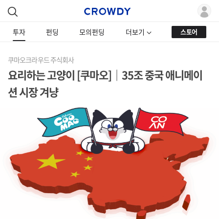
투자
펀딩
모의펀딩
더보기
스토어
쿠마오크라우드 주식회사
요리하는 고양이 [쿠마오]｜35조 중국 애니메이
션 시장 겨냥