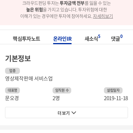
크라우드펀딩 투자는
투자금액 전부
를 잃을 수 있는
높은 위험
을 가지고 있습니다.
투자위험에 대한
이해가 있는 경우에만 투자에 참여하세요.
자세히보기
5
0
핵심투자노트
온라인IR
새소식
댓글
기본정보
업종
영상제작판매 서비스업
대표명
임직원 수
설립일자
문오경
2명
2019-11-18
더 보기