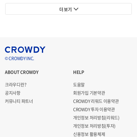
지 못한 사례들이 다수 존재합니다.
더 보기
기타 위험
© CROWDY INC.
1. 본 사채는 원금 보장 상품이 아니므로 투자결과에 따라 손
실이 발생할 수 있습니다. 쿠마오 크라우드 주식회사는 사채
ABOUT CROWDY
HELP
의 상환의무를 지고 있으나, 상환재원이 TV시리즈 애니메이
크라우디란?
도움말
션 “마법요리사 쿠마오” 방영에 따른 매출 수익으로 한정되어
공지사항
회원가입 기본약관
있어 예상보다 방영을 통한 매출이 적게 발생하는 경우 투자
커뮤니티 파트너
CROWDY 리워드 이용약관
손실이 발생할 수 있습니다.
원금 및 이익금 상환과 관련하여,
CROWDY 투자 이용약관
개인정보 처리방침(리워드)
온라인소액중개업자(주식회사 크라우디)는 상환의무를 어
개인정보 처리방침(투자)
떠한 경우라도 연대하여 부담하지 않습니다.
신용정보 활용체제