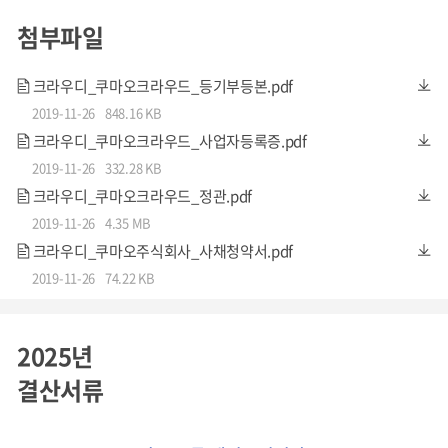
19. 주주총회 결의일 : 2019.11.18
첨부파일
크라우디_쿠마오크라우드_등기부등본.pdf
※ 모집 증권의 권리 내용에 대한 더 자세한 사항은 첨부되는 '사채청약서' 파일을
2019-11-26
848.16 KB
참고하시면 감사하겠습니다.
크라우디_쿠마오크라우드_사업자등록증.pdf
2019-11-26
332.28 KB
크라우디_쿠마오크라우드_정관.pdf
2019-11-26
4.35 MB
크라우디_쿠마오주식회사_사채청약서.pdf
2019-11-26
74.22 KB
2025년
주요 재무 사항
결산서류
'쿠마오 크라우드 주식회사'는, 본 애니메이션('마법 요리사