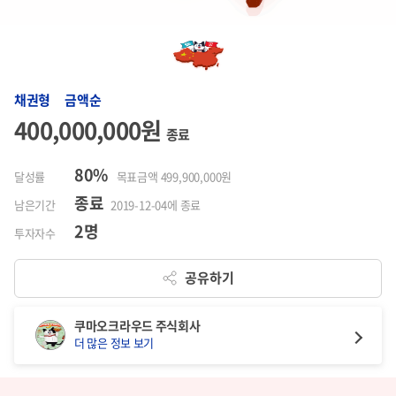
채권형 금액순
400,000,000원
종료
80%
달성률
목표금액 499,900,000원
종료
남은기간
2019-12-04에 종료
2명
투자자수
공유하기
쿠마오크라우드 주식회사
더 많은 정보 보기