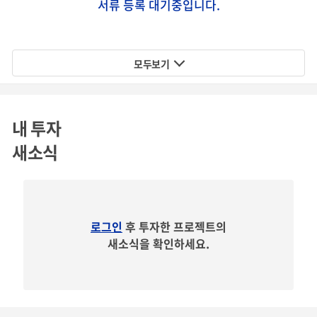
서류 등록 대기중입니다.
쿠마오') 제작 비용 모금을 위한 특수목적법인(SPC)으로서 2
019년 11월 18일에 설립되었습니다.
모두보기
따라서,
투자자 분들에게 공시할 수 있는 재무제표가 아직 존
재하지 않습니다
.
내 투자
새소식
주주 구성
로그인
후 투자한 프로젝트의
본 특수목적법인은, 투자 대상 애니메이션 제작사인 코안 스
새소식을 확인하세요.
튜디오의 문오경 대표이사를 단독 대표 및 주주로 두고 있습
니다.