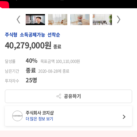
Previous
Next
주식형 소득공제가능 선착순
40,279,000원
종료
40%
달성률
목표금액 100,110,000원
종료
남은기간
2020-08-28에 종료
25명
투자자수
공유하기
주식회사 코지샵
더 많은 정보 보기