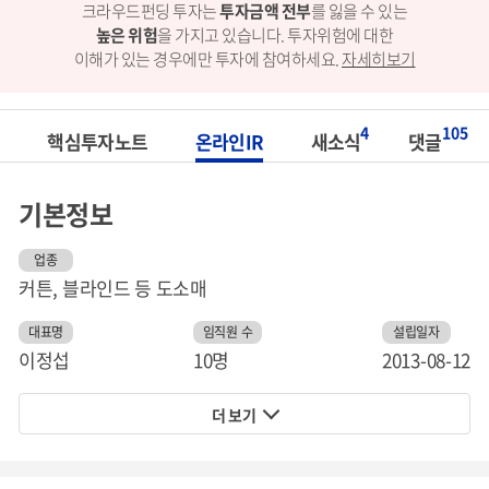
크라우드펀딩 투자는
투자금액 전부
를 잃을 수 있는
높은 위험
을 가지고 있습니다.
투자위험에 대한
이해가 있는 경우에만 투자에 참여하세요.
자세히보기
4
105
핵심투자노트
온라인IR
새소식
댓글
기본정보
업종
커튼, 블라인드 등 도소매
대표명
임직원 수
설립일자
이정섭
10명
2013-08-12
더 보기