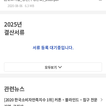
2020-08-06
6.3 MB
코지샵 마일리지는
자사몰
에서
사용하실 수 있습니다.
2025년
결산서류
서류 등록 대기중입니다.
성장동력 찾아 사업분야 확장 중
커튼, 블라인드에서 홈 데코 제품까지
모두보기
코지샵은 2009년 설립* 후 자체적으로 디자인 한 커튼/블라
이드를 생산/유통하고 있으며, 홈 인테리어에 필수인 이불, 침
구 세트와 같은 홈 데코 부문까지 사업 영역을 확대하고 있습
관련뉴스
니다.
[2020 한국소비자만족지수 1위] 커튼‧블라인드‧침구 전문
*개인사업자>법인사업자로 2013년 전환