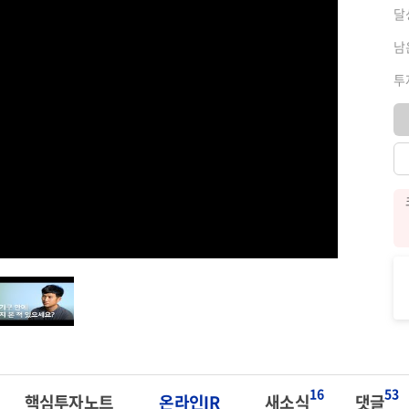
달
남
투
16
53
핵심투자노트
온라인IR
새소식
댓글