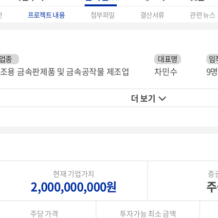
건
프로젝트 내용
첨부파일
결산서류
관련 뉴스
업종
대표명
임
조용 금속판제품 및 금속공작물 제조업
차민수
9명
더 보기
현재 기업가치
증
2,000,000,000원
주
주당 가격
투자가능 최소 금액