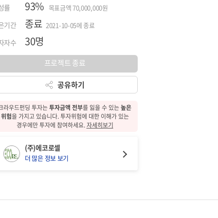
93%
성률
목표금액 70,000,000원
종료
은기간
2021-10-05에 종료
30명
자자수
프로젝트 종료
공유하기
크라우드펀딩 투자는
투자금액 전부
를 잃을 수 있는
높은
위험
을 가지고 있습니다.
투자위험에 대한
이해가 있는
경우에만 투자에 참여하세요.
자세히보기
(주)에코로셀
더 많은 정보 보기