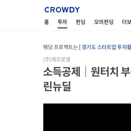
홈
투자
펀딩
모의펀딩
더
해당 프로젝트는
[ 경기도 스타트업 투자활
(주)에코로셀
소득공제｜원터치 부
린뉴딜