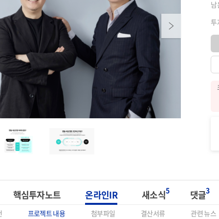
남
투
Next
5
3
핵심투자노트
온라인IR
새소식
댓글
건
프로젝트 내용
첨부파일
결산서류
관련 뉴스