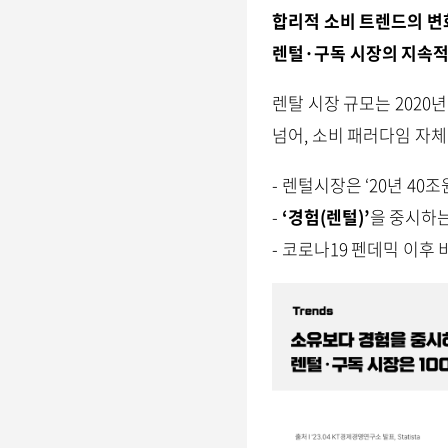
합리적 소비 트렌드의 변
렌털
·
구독
시장의 지속적
렌탈 시장 규모는 2020년
넘어, 소비 패러다임 자
- 렌털시장은 ‘20년 40조
-
‘
경험
(
렌털
)
’
을 중시하는
- 코로나19 펜데믹 이후