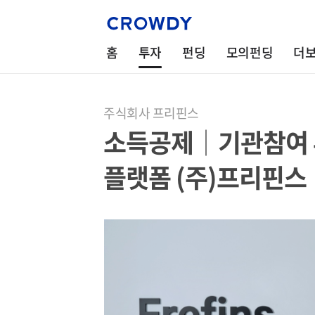
홈
투자
펀딩
모의펀딩
더
주식회사 프리핀스
소득공제│기관참여 
플랫폼 (주)프리핀스