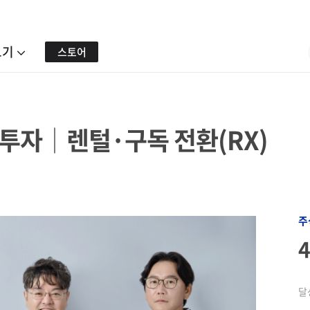
보기
스토어
투자│렌털·구독 전환(RX)
주
달