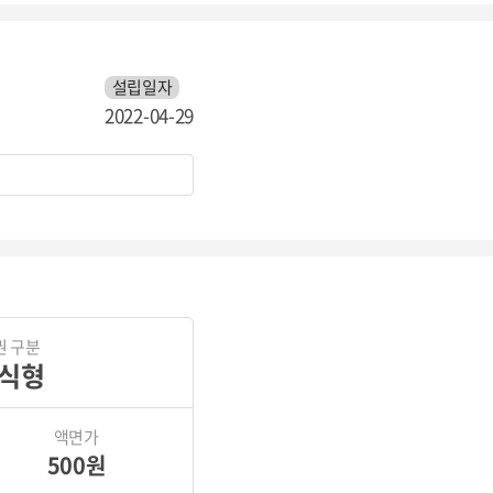
설립일자
2022-04-29
권 구분
식형
액면가
500원