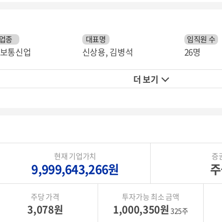
업종
대표명
임직원 수
보통신업
신상용, 김병석
26명
더 보기
현재 기업가치
증
9,999,643,266원
주
주당 가격
투자가능 최소 금액
3,078원
1,000,350원
325주