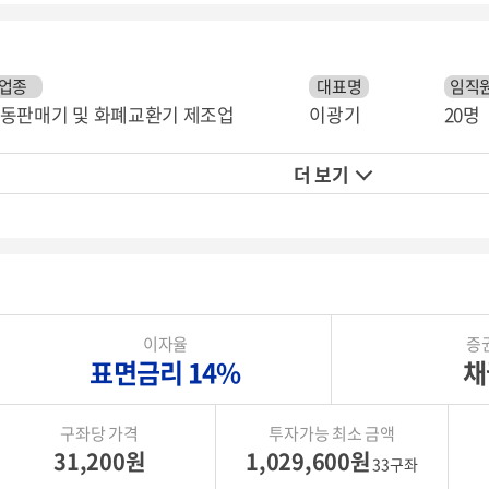
업종
대표명
임직원
동판매기 및 화폐교환기 제조업
이광기
20명
더 보기
이자율
증
표면금리 14%
채
구좌당 가격
투자가능 최소 금액
31,200원
1,029,600원
33구좌