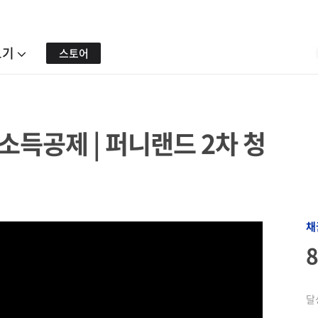
보기
스토어
| 소득공제 | 퍼니랜드 2차 청
채
달