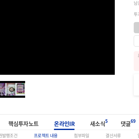
남
투
5
69
핵심투자노트
온라인IR
새소식
댓글
권발행조건
프로젝트 내용
첨부파일
결산서류