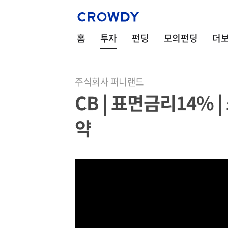
홈
투자
펀딩
모의펀딩
더
주식회사 퍼니랜드
CB | 표면금리14% 
약