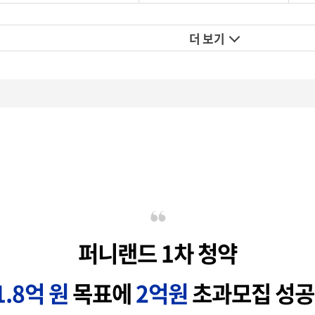
더 보기
퍼니랜드 1차 청약
1.8억 원
목표에
2억원
초과모집 성공