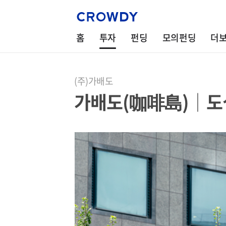
홈
투자
펀딩
모의펀딩
더
(주)가배도
가배도(咖啡島)│도심