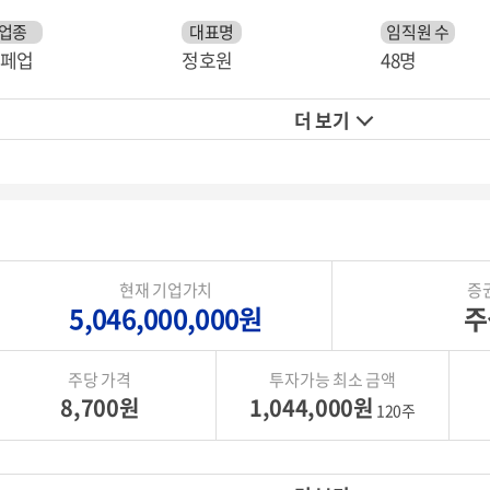
업종
대표명
임직원 수
페업
정호원
48명
더 보기
현재 기업가치
증
5,046,000,000원
주
주당 가격
투자가능 최소 금액
8,700원
1,044,000원
120주