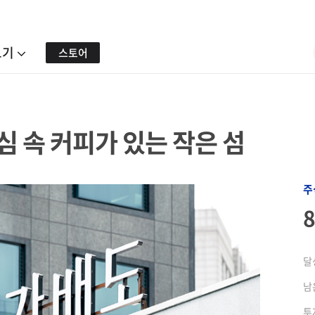
보기
스토어
 속 커피가 있는 작은 섬
주
달
남
투