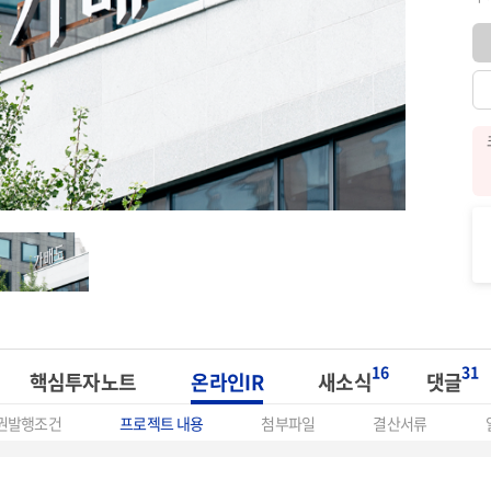
16
31
핵심투자노트
온라인IR
새소식
댓글
권발행조건
프로젝트 내용
첨부파일
결산서류