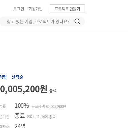
로그인
회원가입
프로젝트 만들기
|
식형 선착순
80,005,200원
종료
100%
성률
목표금액 80,005,200원
종료
은기간
2024-11-14에 종료
24명
자자수