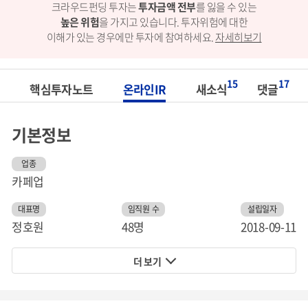
크라우드펀딩 투자는
투자금액 전부
를 잃을 수 있는
높은 위험
을 가지고 있습니다.
투자위험에 대한
이해가 있는 경우에만 투자에 참여하세요.
자세히보기
15
17
핵심투자노트
온라인IR
새소식
댓글
기본정보
업종
카페업
대표명
임직원 수
설립일자
정호원
48명
2018-09-11
더 보기