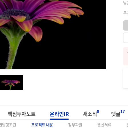
남
투
8
17
핵심투자노트
온라인IR
새소식
댓글
권발행조건
프로젝트 내용
첨부파일
결산서류