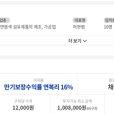
업종
대표명
임직원
연염색 섬유제품의 제조, 가공업
허현범
10명
더 보기
이자율
증
만기보장수익률 연복리 16%
채
구좌당 가격
투자가능 최소 금액
12,000원
1,008,000원
84구좌