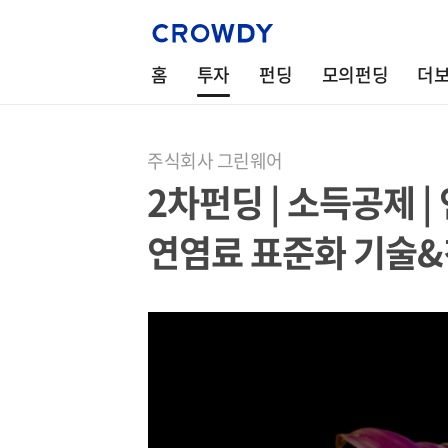
홈
투자
펀딩
모의펀딩
더
주식회사 그린웨어
2차펀딩 | 소득공제 |
연염료 표준화 기술