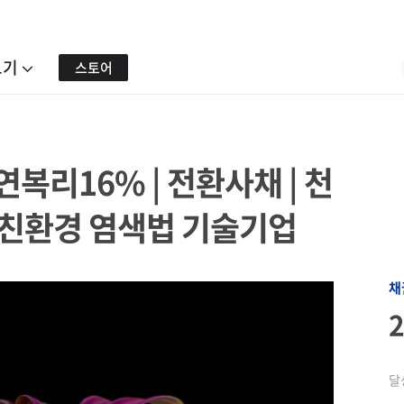
보기
스토어
 연복리16% | 전환사채 | 천
&친환경 염색법 기술기업
채
달