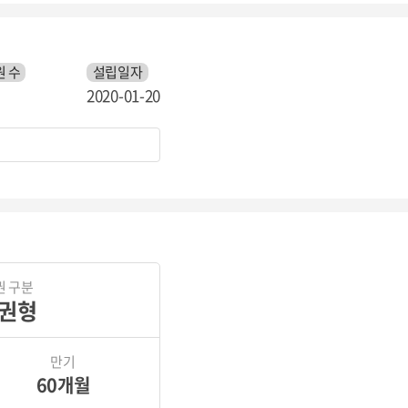
 수
설립일자
2020-01-20
권 구분
권형
만기
60개월