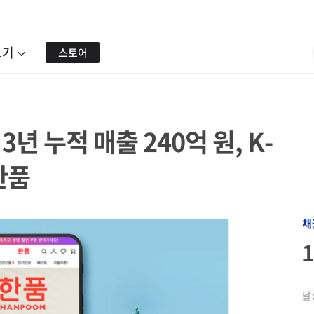
보기
스토어
3년 누적 매출 240억 원, K-
한품
채
달