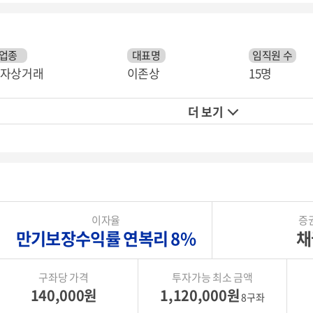
업종
대표명
임직원 수
자상거래
이존상
15명
더 보기
이자율
증
만기보장수익률 연복리 8%
채
구좌당 가격
투자가능 최소 금액
140,000원
1,120,000원
8구좌