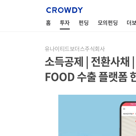
홈
투자
펀딩
모의펀딩
더
유나이티드보더스주식회사
소득공제 | 전환사채 | 
FOOD 수출 플랫폼 