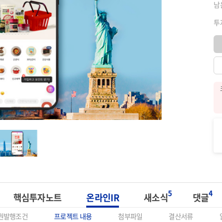
남
투
5
4
핵심투자노트
온라인IR
새소식
댓글
권발행조건
프로젝트 내용
첨부파일
결산서류