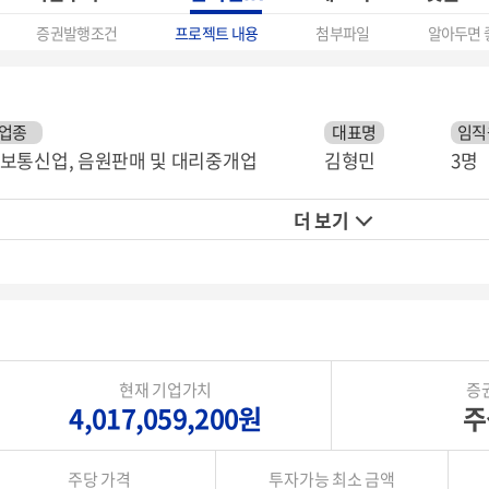
증권발행조건
프로젝트 내용
첨부파일
알아두면 
업종
대표명
임직
보통신업, 음원판매 및 대리중개업
김형민
3명
더 보기
현재 기업가치
증
4,017,059,200원
주
주당 가격
투자가능 최소 금액