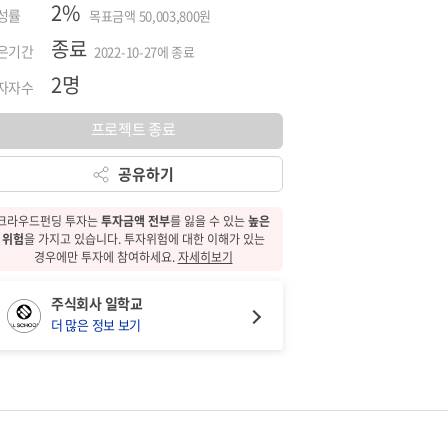
2%
성률
목표금액 50,003,800원
종료
은기간
2022-10-27에 종료
2명
자자수
프로젝트 종료
공유하기
크라우드펀딩 투자는
투자금액 전부
를 잃을 수 있는
높은
위험
을 가지고 있습니다.
투자위험에 대한
이해가 있는
경우에만 투자에 참여하세요.
자세히보기
주식회사 일학교
더 많은 정보 보기