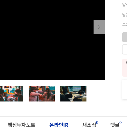
달
남
투
Next
0
0
핵심투자노트
온라인IR
새소식
댓글