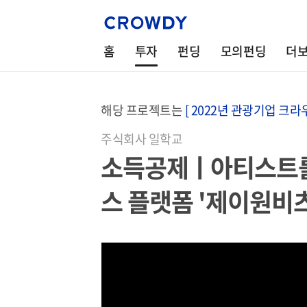
홈
투자
펀딩
모의펀딩
더
해당 프로젝트는
[ 2022년 관광기업 크라
주식회사 일학교
소득공제ㅣ아티스트를
스 플랫폼 '제이원비츠