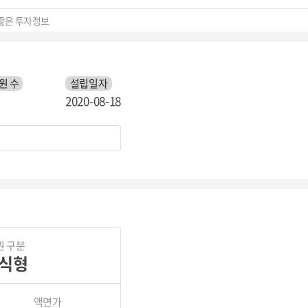
좋은 투자정보
원 수
설립일자
2020-08-18
권 구분
식형
액면가