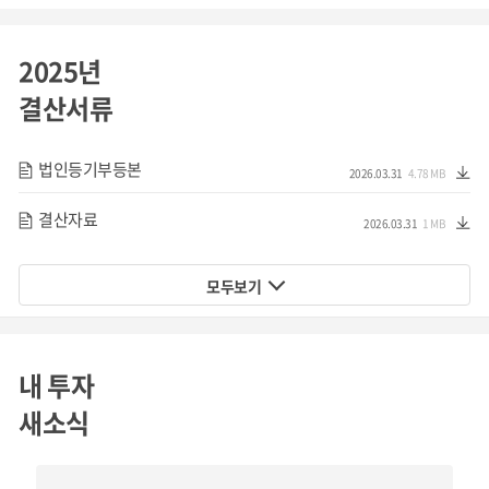
시장분석
2025년
결산서류
'20년 기준 미국 EAP 시장은 약 4조 원 규모로 추산되며, 근로
자 수로 비교하면 국내 EAP 시장의 잠재적 규모는 10분의 1
법인등기부등본
규모인 4천억 원으로 추정*됩니다. 현재 1등업체인 E사의 연
2026.03.31
4.78 MB
간 매출 규모가 약 70억 원에 불과한 것처럼, 아직 한국 EAP
결산자료
2026.03.31
1 MB
시장은 명확한 선도주자가 없으며 본격적인 성장이 이루어지
지 않은 상태입니다.
모두보기
*삼성증권 리포트_E사(20.06.17)
내 투자
하지만 매년 정신질환으로 인한 산업재해는 증가하고 있으
새소식
며, 보건복지부의 발표처럼 COVID-19로 인한 우울증, 스트레
스 경험이 급속도로 증가하고 있기에 EAP는 기업운영에 더욱