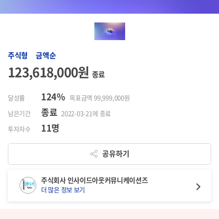
주식형 금액순
123,618,000원
종료
124%
달성률
목표금액 99,999,000원
종료
남은기간
2022-03-21에 종료
11명
투자자수
공유하기
주식회사 인사이드아웃커뮤니케이션즈
더 많은 정보 보기