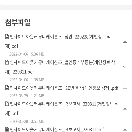
공공기관 경영정보 공개시스템(ALIO)
첨부파일
인사이드아웃커뮤니케이션즈_정관_220228(개인정보 삭
2. 개인 멤버쉽
제).pdf
2022-04-06
5.36 MB
B2B 기반 EAP 서비스 외에도, 당사의 프로그램과 협약을 맺
인사이드아웃커뮤니케이션즈_법인등기부등본(개인정보 삭
지 못하여 혜택을 받지 못하는 근로자와 학생을 위해 당사의
제)_220311.pdf
서비스를 받을 수 있는 개인 멤버쉽 서비스를 운영할 계획입
2022-04-06
1.39 MB
니다.
인사이드아웃커뮤니케이션즈_'20년 결산(개인정보 삭제).pdf
2022-03-29
1.21 MB
서비스 특성상 바이럴이 중요하기에 개인 멤버쉽 서비스를
인사이드아웃커뮤니케이션즈_IR보고서_220311(개인정보 삭
도입함으로써 성장을 가속화하고자 합니다.
제).pdf
2022-03-28
3.51 MB
인사이드아웃커뮤니케이션즈_IR보고서_220311.pdf
인력 및 비즈니스 계획