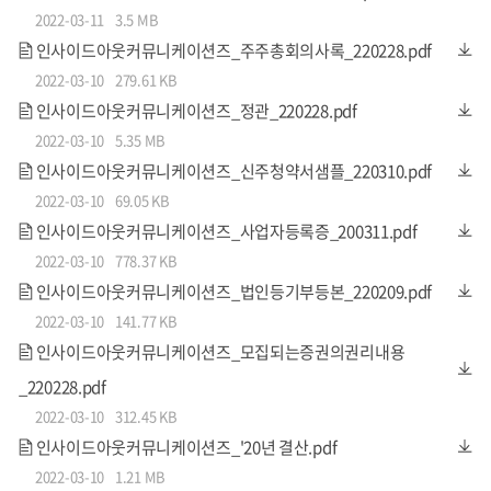
2022-03-11
3.5 MB
석박사급 임상심리학사들을 고용하여 1:1 상담소를 운영하
인사이드아웃커뮤니케이션즈_주주총회의사록_220228.pdf
고, 24시간 로테이션 근무를 통해 근로자들이 언제든 찾을 수
2022-03-10
279.61 KB
있는 장소를 만들 예정입니다.
인사이드아웃커뮤니케이션즈_정관_220228.pdf
2022-03-10
5.35 MB
또한 현재 대표이사가 운영하고있는 정신과 의원의 정신건강
인사이드아웃커뮤니케이션즈_신주청약서샘플_220310.pdf
전문의들을 통해, 문제가 시급한 경우 도움을 바로 줄 수 있는
2022-03-10
69.05 KB
연결점을 만들 계획이며, 미술치료센터, 마음챙김명상센터,
인사이드아웃커뮤니케이션즈_사업자등록증_200311.pdf
인지행동치료센터, 트라우마센터 등을 운영할 수 있는 전문
2022-03-10
778.37 KB
인사이드아웃커뮤니케이션즈_법인등기부등본_220209.pdf
가들을 고용함으로써 각 분야별 전문성 또한 확보할 계획을
2022-03-10
141.77 KB
갖고 있습니다.
인사이드아웃커뮤니케이션즈_모집되는증권의권리내용
_220228.pdf
2022-03-10
312.45 KB
인사이드아웃커뮤니케이션즈_'20년 결산.pdf
2022-03-10
1.21 MB