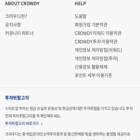
기업가치 산정근거
ABOUT CROWDY
HELP
크라우디란?
도움말
공지사항
회원가입 기본약관
기업가치: Pre 300,000,000원(삼억 원)
커뮤니티 파트너
CROWDY 리워드 이용약관
주식회사 인사이드아웃커뮤니케이션즈는 '20년 3월에 설립
CROWDY 투자 이용약관
하여 아직 사업을 영위하고 있지 않으며, '22년 하반기부터 서
개인정보 처리방침(리워드)
개인정보 처리방침(투자)
비스를 시작할 계획을 갖고 있습니다.
신용정보 활용체제
금번 크라우드펀딩을 통한 모집 개시 이전까지 전문투자기관
포인트 세부 이용기준
혹은 개인 엔젤 등으로부터 투자를 유치한 이력이 없는 초기
단계의 기업으로, 기업가치를 산정하는 특정 기준들을 적용
투자위험고지
하기가 어렵습니다. 따라서 금번 크라우드펀딩 시의 기업가
스타트업 투자는 원금 손실과 유동성 및 현금성에 대한 투자위험을 가지고 있습니다.
투자
치는 당사 자체 기업가치 평가에 의해 결정되었습니다.
전에 투자위험고지를 꼭 확인해주세요.
투자위험고지 바로가기
크라우디는 중개업(온라인소액투자중개 및 통신판매중개)을 영위하는 플랫폼 제공자로